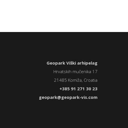
Geopark Viški arhipelag
Hrvatskih mučenika 17
21485 Komiža, Croatia
+385 91 271 30 23
geopark@geopark-vis.com