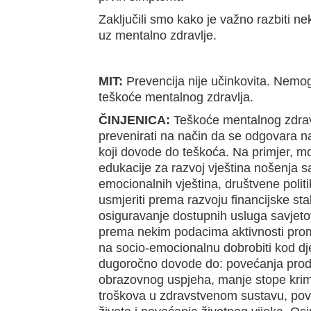
Zaključili smo kako je važno razbiti n
uz mentalno zdravlje.
MIT:
Prevencija nije učinkovita. Nemog
teškoće mentalnog zdravlja.
ČINJENICA:
Teškoće mentalnog zdra
prevenirati na način da se odgovara n
koji dovode do teškoća. Na primjer, m
edukacije za razvoj vještina nošenja s
emocionalnih vještina, društvene poli
usmjeriti prema razvoju financijske stab
osiguravanje dostupnih usluga savjeto
prema nekim podacima aktivnosti pro
na socio-emocionalnu dobrobiti kod dj
dugoročno dovode do: povećanja produ
obrazovnog uspjeha, manje stope krimi
troškova u zdravstvenom sustavu, pov