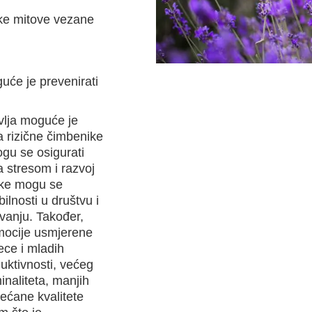
eke mitove vezane
uće je prevenirati
vlja moguće je
a rizične čimbenike
ogu se osigurati
a stresom i razvoj
tike mogu se
ilnosti u društvu i
vanju. Također,
mocije usmjerene
ece i mladih
ktivnosti, većeg
naliteta, manjih
ećane kvalitete