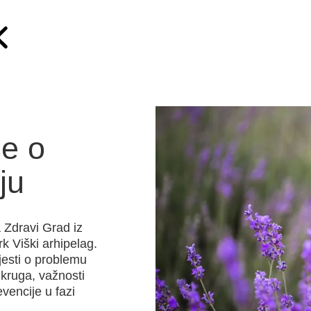
ce o
ju
 Zdravi Grad iz
k Viški arhipelag.
ijesti o problemu
 kruga, važnosti
evencije u fazi