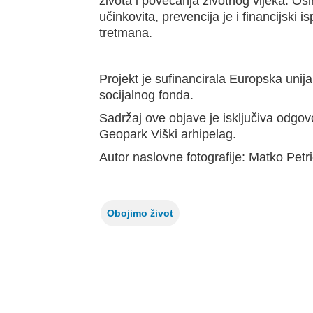
života i povećanja životnog vijeka. Osi
učinkovita, prevencija je i financijski is
tretmana.
Projekt je sufinancirala Europska unij
socijalnog fonda.
Sadržaj ove objave je isključiva odgo
Geopark Viški arhipelag.
Autor naslovne fotografije: Matko Petr
Obojimo život