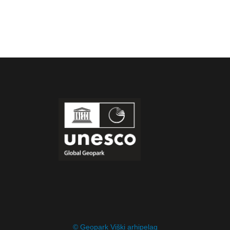
© Geopark Viški arhipelag