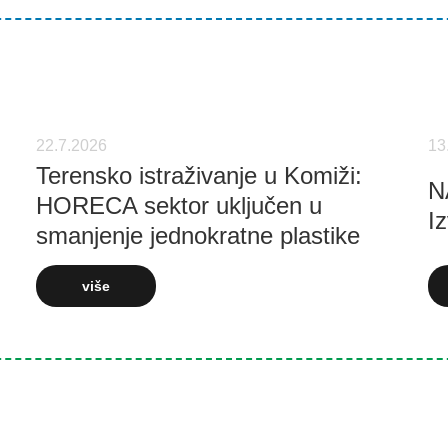
22.7.2026
13
Terensko istraživanje u Komiži:
N
HORECA sektor uključen u
Iz
smanjenje jednokratne plastike
više