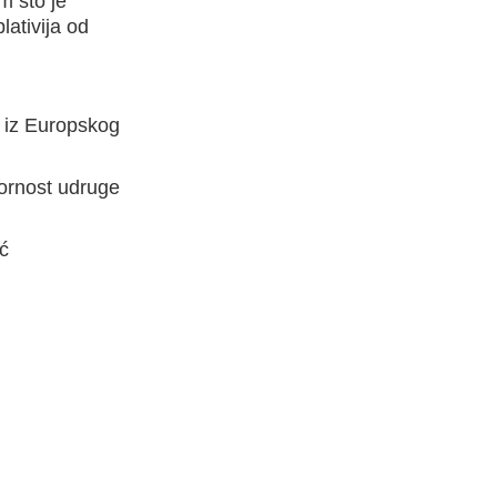
m što je
plativija od
a iz Europskog
vornost udruge
ić