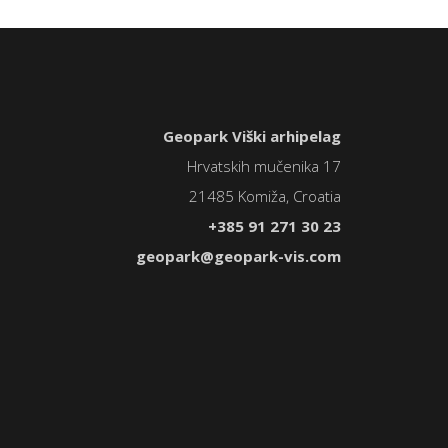
Geopark Viški arhipelag
Hrvatskih mučenika 17
21485 Komiža, Croatia
+385 91 271 30 23
geopark@geopark-vis.com