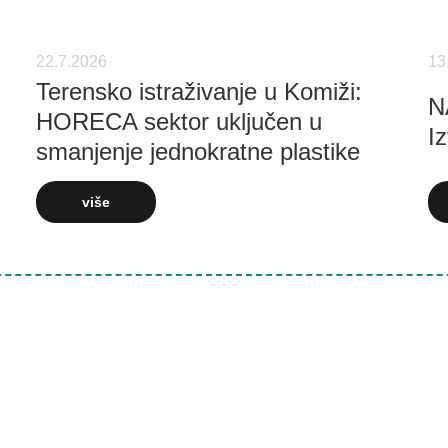
22.7.2026
13
Terensko istraživanje u Komiži:
N
HORECA sektor uključen u
Iz
smanjenje jednokratne plastike
više