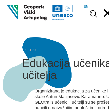
EN
5.5.2023
Edukacija učenika
učitelja
Organizirana je edukacija za učenike i 
škole Antun Matijašević Karamaneo. U
GEOtrails učenici i učitelji su se proš
naučili o najvažnijim geološkim i pri