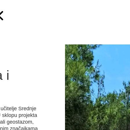
 i
učitelje Srednje
 sklopu projekta
etali geostazom,
rodnim značajkama