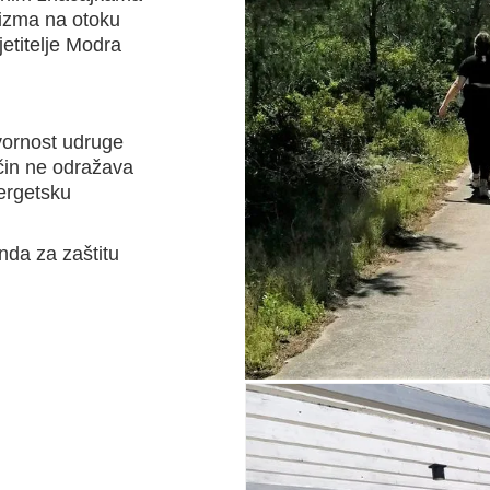
izma na otoku
jetitelje Modra
ovornost udruge
ačin ne odražava
nergetsku
nda za zaštitu