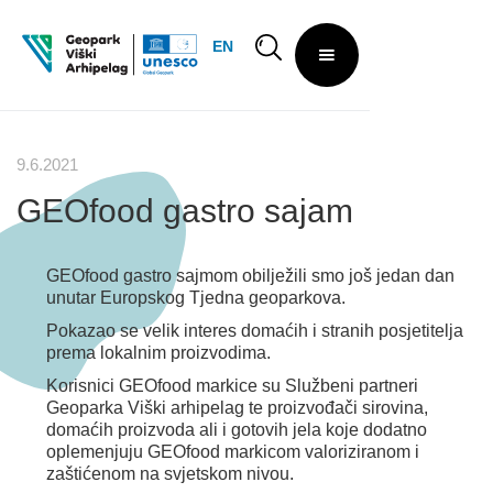
EN
9.6.2021
GEOfood gastro sajam
GEOfood gastro sajmom obilježili smo još jedan dan
unutar Europskog Tjedna geoparkova.
Pokazao se velik interes domaćih i stranih posjetitelja
prema lokalnim proizvodima.
Korisnici GEOfood markice su Službeni partneri
Geoparka Viški arhipelag te proizvođači sirovina,
domaćih proizvoda ali i gotovih jela koje dodatno
oplemenjuju GEOfood markicom valoriziranom i
zaštićenom na svjetskom nivou.