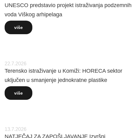
UNESCO predstavio projekt istraživanja podzemnih
voda Viškog arhipelaga
više
22.7.2026
Terensko istraživanje u Komiži: HORECA sektor
uključen u smanjenje jednokratne plastike
više
13.7.2026
NATJEČAJ ZA ZAPOŠLJAVANJE Izvršni