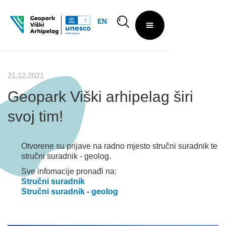
EN
21.12.2021
Geopark Viški arhipelag širi
svoj tim!
Otvorene su prijave na radno mjesto stručni suradnik te
stručni suradnik - geolog.
Sve infomacije pronađi na:
Stručni suradnik
Stručni suradnik - geolog