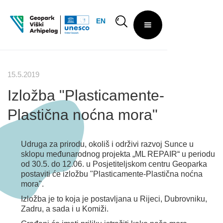
EN
15.5.2019
Izložba "Plasticamente-
Plastična noćna mora"
Udruga za prirodu, okoliš i održivi razvoj Sunce u
sklopu međunarodnog projekta „ML REPAIR“ u periodu
od 30.5. do 12.06. u Posjetiteljskom centru Geoparka
postaviti će izložbu "Plasticamente-Plastična noćna
mora".
Izložba je to koja je postavljana u Rijeci, Dubrovniku,
Zadru, a sada i u Komiži.