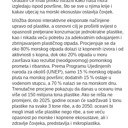
Građani će imati priliku istražiti kako naša mora
izgledaju ispod površine, što se sve u njima krije i
kakav utjecaj na morski ekosustav ostavlja čovjek.
Izložba donosi interaktivne eksponate načinjene
upravo od plastike, a osnovni cilj je proširiti svijest o
opasnosti pretjerane konzumacije jednokratne plastike,
kao i nikada veću potrebu za adekvatnim odvajanjem i
zbrinjavanjem plastičnog otpada. Procjenjuje se da
oko 80% morskog otpada dolazi iz kopnenih izvora i od
aktivnosti s kopna, dok oko 20% otpada u moru
završava kao rezultat (neodgovornog) pomorskog
prometa i ribarstva. Prema Programu Ujedinjenih
naroda za okoliš (UNEP), samo 15 % morskog otpada
pluta na morskoj površini; dodatnih 15 % ostaje u
vodenom stupcu, a 70 % nalazi se na morskom dnu.
Trenutačne procjene pokazuju da danas u oceanu ima
više od 150 milijuna tona plastike. Ako se ništa ne
promijeni, do 2025. godine ocean će sadržavati 1 tonu
plastike na svake 3 tone ribe, a do 2050. oceani bi
mogli imati više plastike nego ribe, a sve veću
opasnost po morske i kopnene ekosustave, ali i
zdravlje čovjeka, predstavlja i mikroplastika.