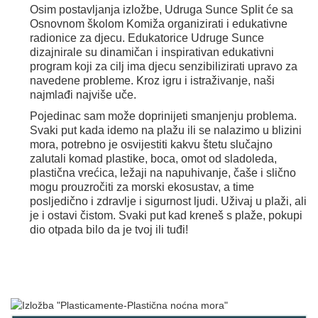
Osim postavljanja izložbe, Udruga Sunce Split će sa
Osnovnom školom Komiža organizirati i edukativne
radionice za djecu. Edukatorice Udruge Sunce
dizajnirale su dinamičan i inspirativan edukativni
program koji za cilj ima djecu senzibilizirati upravo za
navedene probleme. Kroz igru i istraživanje, naši
najmlađi najviše uče.
Pojedinac sam može doprinijeti smanjenju problema.
Svaki put kada idemo na plažu ili se nalazimo u blizini
mora, potrebno je osvijestiti kakvu štetu slučajno
zalutali komad plastike, boca, omot od sladoleda,
plastična vrećica, ležaji na napuhivanje, čaše i slično
mogu prouzročiti za morski ekosustav, a time
posljedično i zdravlje i sigurnost ljudi. Uživaj u plaži, ali
je i ostavi čistom. Svaki put kad kreneš s plaže, pokupi
dio otpada bilo da je tvoj ili tuđi!