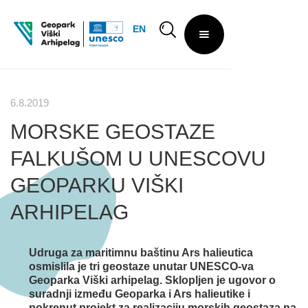
EN
6.8.2019
MORSKE GEOSTAZE
FALKUŠOM U UNESCOVU
GEOPARKU VIŠKI
ARHIPELAG
Udruga za maritimnu baštinu Ars halieutica
osmislila je tri geostaze unutar UNESCO-va
Geoparka Viški arhipelag. Sklopljen je ugovor o
suradnji između Geoparka i Ars halieutike i
pokrenut projekt za realizaciju morskih geostaza na