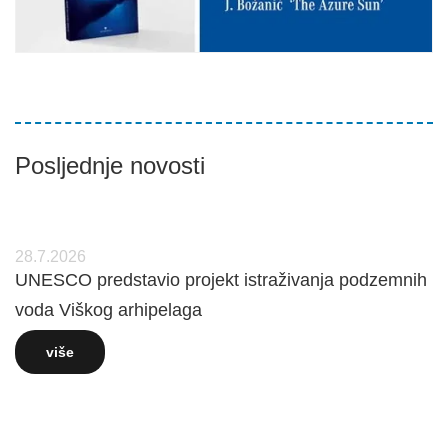
Posljednje novosti
28.7.2026
UNESCO predstavio projekt istraživanja podzemnih
voda Viškog arhipelaga
više