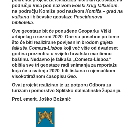
području Visa pod nazivom
Eolski krug falkušom
,
na području Komiže pod nazivom
Komiža – grad na
vulkanu
i biševske geostaze
Posejdonova
biblioteka
.
Ove geostaze bit će ponuđene Geoparku Viški
arhipelag u sezoni 2020. One su posebne po tome
što će biti realizirane povijesnim brodom
gajeta
falkuša Comeza-Lisboa
koji već više od dvadeset
godina prezentira u svijetu hrvatsku maritimnu
baštinu. Nedavno je falkuša „Comeza-Lisboa“
obišla sve tri geostaze radi snimanja za reportažu
koja će u svibnju 2020. biti tiskana u njemačkom
visokotiražnom časopisu
Geo
.
Ovaj projekt realiziran je uz potporu Odbora za
turizam i pomorstvo Splitsko-dalmatinske županije.
Prof. emerit. Joško Božanić