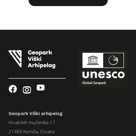
Geopark Viški arhipelag
Hrvatskih mučenika 17
21485 Komiža, Croatia