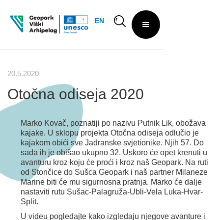
EN
20.5.2020
Otočna odiseja 2020
Marko Kovač, poznatiji po nazivu Putnik Lik, obožava
kajake. U sklopu projekta Otočna odiseja odlučio je
kajakom obići sve Jadranske svjetionike. Njih 57. Do
sada ih je obišao ukupno 32. Uskoro će opet krenuti u
avanturu kroz koju će proći i kroz naš Geopark. Na ruti
od Stončice do Sušca Geopark i naš partner Milaneze
Marine biti će mu sigurnosna pratnja. Marko će dalje
nastaviti rutu Sušac-Palagruža-Ubli-Vela Luka-Hvar-
Split.
U videu pogledajte kako izgledaju njegove avanture i