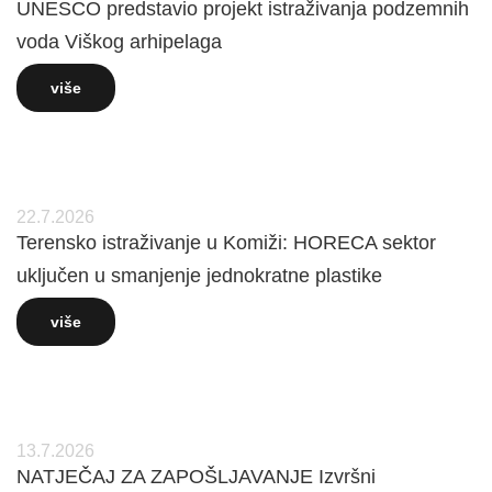
UNESCO predstavio projekt istraživanja podzemnih
voda Viškog arhipelaga
više
22.7.2026
Terensko istraživanje u Komiži: HORECA sektor
uključen u smanjenje jednokratne plastike
više
13.7.2026
NATJEČAJ ZA ZAPOŠLJAVANJE Izvršni