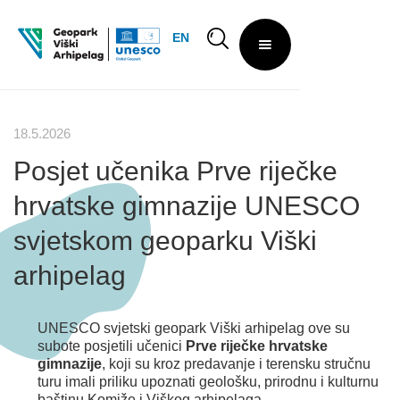
EN
18.5.2026
Posjet učenika Prve riječke
hrvatske gimnazije UNESCO
svjetskom geoparku Viški
arhipelag
UNESCO svjetski geopark Viški arhipelag ove su
subote posjetili učenici
Prve riječke hrvatske
gimnazije
, koji su kroz predavanje i terensku stručnu
turu imali priliku upoznati geološku, prirodnu i kulturnu
baštinu Komiže i Viškog arhipelaga.