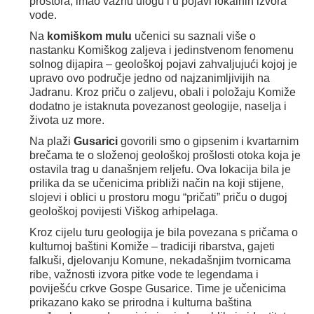
prostora, imao važnu ulogu i u pojavi lokalnih izvora
vode.
Na
komiškom mulu
učenici su saznali više o
nastanku Komiškog zaljeva i jedinstvenom fenomenu
solnog dijapira – geološkoj pojavi zahvaljujući kojoj je
upravo ovo područje jedno od najzanimljivijih na
Jadranu. Kroz priču o zaljevu, obali i položaju Komiže
dodatno je istaknuta povezanost geologije, naselja i
života uz more.
Na plaži
Gusarici
govorili smo o gipsenim i kvartarnim
brečama te o složenoj geološkoj prošlosti otoka koja je
ostavila trag u današnjem reljefu. Ova lokacija bila je
prilika da se učenicima približi način na koji stijene,
slojevi i oblici u prostoru mogu “pričati” priču o dugoj
geološkoj povijesti Viškog arhipelaga.
Kroz cijelu turu geologija je bila povezana s pričama o
kulturnoj baštini Komiže – tradiciji ribarstva, gajeti
falkuši, djelovanju Komune, nekadašnjim tvornicama
ribe, važnosti izvora pitke vode te legendama i
poviješću crkve Gospe Gusarice. Time je učenicima
prikazano kako se prirodna i kulturna baština