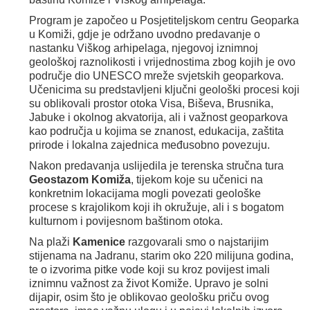
Program je započeo u Posjetiteljskom centru Geoparka
u Komiži, gdje je održano uvodno predavanje o
nastanku Viškog arhipelaga, njegovoj iznimnoj
geološkoj raznolikosti i vrijednostima zbog kojih je ovo
područje dio UNESCO mreže svjetskih geoparkova.
Učenicima su predstavljeni ključni geološki procesi koji
su oblikovali prostor otoka Visa, Biševa, Brusnika,
Jabuke i okolnog akvatorija, ali i važnost geoparkova
kao područja u kojima se znanost, edukacija, zaštita
prirode i lokalna zajednica međusobno povezuju.
Nakon predavanja uslijedila je terenska stručna tura
Geostazom Komiža
, tijekom koje su učenici na
konkretnim lokacijama mogli povezati geološke
procese s krajolikom koji ih okružuje, ali i s bogatom
kulturnom i povijesnom baštinom otoka.
Na plaži
Kamenice
razgovarali smo o najstarijim
stijenama na Jadranu, starim oko 220 milijuna godina,
te o izvorima pitke vode koji su kroz povijest imali
iznimnu važnost za život Komiže. Upravo je solni
dijapir, osim što je oblikovao geološku priču ovog