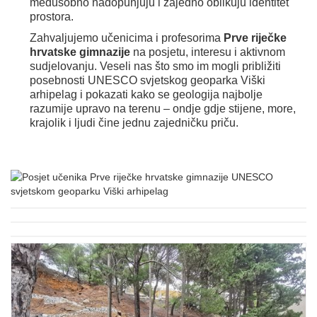
međusobno nadopunjuju i zajedno oblikuju identitet
prostora.
Zahvaljujemo učenicima i profesorima
Prve riječke
hrvatske gimnazije
na posjetu, interesu i aktivnom
sudjelovanju. Veseli nas što smo im mogli približiti
posebnosti UNESCO svjetskog geoparka Viški
arhipelag i pokazati kako se geologija najbolje
razumije upravo na terenu – ondje gdje stijene, more,
krajolik i ljudi čine jednu zajedničku priču.