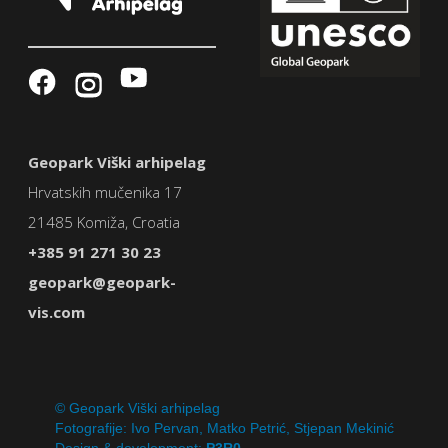
Geopark Viški arhipelag
Hrvatskih mučenika 17
21485 Komiža, Croatia
+385 91 271 30 23
geopark@geopark-
vis.com
© Geopark Viški arhipelag
Fotografije: Ivo Pervan, Matko Petrić, Stjepan Mekinić
Design & development:
P3R0