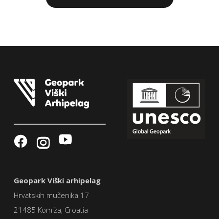
Geopark Viški arhipelag
Hrvatskih mučenika 17
21485 Komiža, Croatia