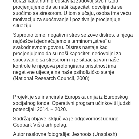
dolazi kada nam predstavlja zadovoljstvo i kada
procjenjujemo da su naši kapaciteti dovoljni da se
suočimo sa stresorom. U tom slučaju, osoba ima veću
motivaciju za suočavanje i pozitivnije procjenjuje
situaciju.
Suprotno tome, negativni stres se zove distres, a njega
najčešće izjednačujemo s terminom „stres“ u
svakodnevnom govoru. Distres nastaje kad
procjenjujemo da su naši kapaciteti nedovoljni za
suočavanje sa stresorom ili je situacija van naše
kontrole te njegova prolongirana prisutnost ima
negativne utjecaje na naše psihofizičko stanje
(National Research Council, 2008).
Projekt je sufinancirala Europska unija iz Europskog
socijalnog fonda, Operativni program učinkoviti ljudski
potencijali 2014. – 2020.
Sadržaj objave isključiva je odgovornost udruge
Geopark Viški arhipelag.
Autor naslovne fotografije: Jeshoots (Unsplash)