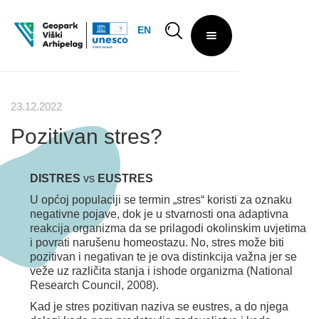
EN
23.12.2022
Pozitivan stres?
DISTRES
vs
EUSTRES
U općoj populaciji se termin „stres“ koristi za oznaku
negativne pojave, dok je u stvarnosti ona adaptivna
reakcija organizma da se prilagodi okolinskim uvjetima
i povrati narušenu homeostazu. No, stres može biti
pozitivan i negativan te je ova distinkcija važna jer se
veže uz različita stanja i ishode organizma (National
Research Council, 2008).
Kad je stres pozitivan naziva se eustres, a do njega