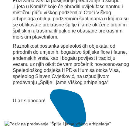
Pozivamo vas na poslijednje predavanje u sklopu
„Ljeta u Komiži“ koje će obraditi uvijek fascinantnu i
mističnu priču viškog podzemlja. Otoci Viškog
arhipelaga obiluju podzemnim šupljinama u kojima su
se oblikovale prekrasne špilje i jame okićene brojnim
špiljskim ukrasima ili pak one obasjane prekrasnim
morskim plavetnilom.
Raznolikost postanka speleoloških objekata, od
prirodnih do umjetnih, bogatstvo špiljske flore i faune,
endemskih vrsta, kao i bogatu povijest i tradiciju
vezanu uz njih otkrit će vam pročelnik novoosnovanog
Speleološkog odsjeka HPD-a Hum sa otoka Visa,
speleolog Slaven Cvjetković, na uzbudljivom
predavanju „Špilje i jame Viškog arhipelaga“.
Ulaz slobodan!