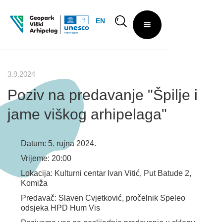
EN
3.9.2024
Poziv na predavanje "Špilje i
jame viškog arhipelaga"
Datum: 5. rujna 2024.
Vrijeme: 20:00
Lokacija: Kulturni centar Ivan Vitić, Put Batude 2,
Komiža
Predavač: Slaven Cvjetković, pročelnik Speleo
odsjeka HPD Hum Vis