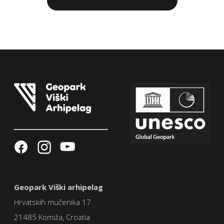
Geopark Viški arhipelag
Hrvatskih mučenika 17
21485 Komiža, Croatia