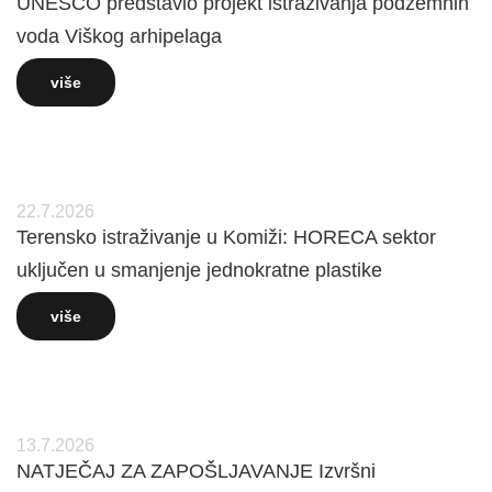
UNESCO predstavio projekt istraživanja podzemnih
voda Viškog arhipelaga
više
22.7.2026
Terensko istraživanje u Komiži: HORECA sektor
uključen u smanjenje jednokratne plastike
više
13.7.2026
NATJEČAJ ZA ZAPOŠLJAVANJE Izvršni