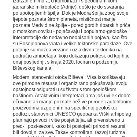
Izdizanjem mora, u kombinaciji s geodinamikom
jadranske mikroploče (Adrije), došlo je do stvaranja
polupotopljenih špilja. Dok je Modra špilja zbog svoje
ljepote poznata širom planeta, mističnost manje
poznate Medvidine špilje - pored gordih ribarskih priča
o morskom coviku - pojačavaju i popularno-geološke
interpretacije do nedavno neopisanih pojava, kao što
su Posejdonova vrata i velike tektonske paraklaze. Ove
potonje su možda vezane i uz aktivnu tektoniku na
području arhipelaga, koju dokazuju potresi, od kojih je
onaj posljednji, s kraja 2020, lociran u podzemlju
Biševskog kanala.
Moderni stanovnici otoka Biševa i Visa iskorištavaju
ove prirodne resurse i organizirano pokušavaju svoju
opstojnost osigurati u suživotu s tom geološkom
baštinom. Atraktivnim interpretacijama još uvijek dobro
očuvane ali manje poznate nežive prirode i autohtonim
proizvodima uzgojenim na specifičnoj geološkoj
podlozi, stanovnici UNESCO geoparka Viški arhipelag
planiraju privući i više posjetitelja, ali prvenstveno u
pred- i post-sezoni, kako bi postojeći prirodni resursi
bili dovoljni za sve. Takav kontrolirani razvoj turizma