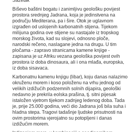
Sažetak
Biševo baštini bogatu i zanimljivu geološku povijest
prostora srednjeg Jadrana, koja je jedinstvena na
području Mediterana, pa i šire. Otok je uglavnom
izgrađen od uslojenih karbonatnih stijena. Tijekom
milijuna godina ove stijene su nastajale iz tropskog
morskog života, kad su slojevi, odnosno ploče,
narodski rečeno, naslagane jedna na drugu. U tim
pločama - zapravo stranicama kamene knjige -
zapisana je uz Afriku vezana geološka povijest ovih
prostora iz doba dinosaura, ali i ona mlađa, europska,
iz doba sisavaca.
Karbonatnu kamenu knjigu (libar), koju danas nalazimo
okruženu morem i koso položenu na vrhu jednog od
velikih izdižućih podzemnih solnih dijapira, geološki
nedavno je prekrila eolska prašina, tj. sitni pijesak
istaložen vjetrom tijekom zadnjeg ledenog doba. Tada
je, prije 25.000 godina, veći dio Jadrana još bila suha i
hladna stepa. Tragovi tadašnje ljudske prisutnosti na
ovim prostorima vjerojatno su potopljeni i danas
izdižućim morem.