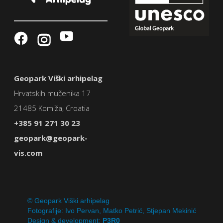
Geopark Viški arhipelag
Hrvatskih mučenika 17
21485 Komiža, Croatia
+385 91 271 30 23
geopark@geopark-
vis.com
© Geopark Viški arhipelag
Fotografije: Ivo Pervan, Matko Petrić, Stjepan Mekinić
Design & development:
P3R0