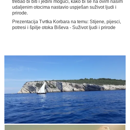
trebao bi biti i jedini mogući, kako bi se na ovim našim
udaljenim otocima nastavio uspješan suživot ljudi i
prirode.
Prezentacija Tvrtka Korbara na temu: Stijene, pijesci,
potresi i špilje otoka Biševa - Suživot ljudi i prirode