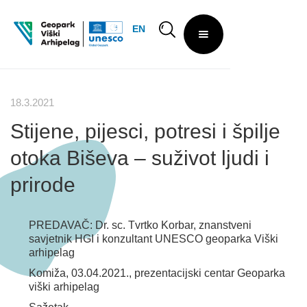
EN
18.3.2021
Stijene, pijesci, potresi i špilje
otoka Biševa – suživot ljudi i
prirode
PREDAVAČ: Dr. sc. Tvrtko Korbar, znanstveni
savjetnik HGI i konzultant UNESCO geoparka Viški
arhipelag
Komiža, 03.04.2021., prezentacijski centar Geoparka
viški arhipelag