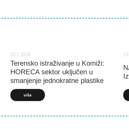
22.7.2026
13
Terensko istraživanje u Komiži:
N
HORECA sektor uključen u
Iz
smanjenje jednokratne plastike
više