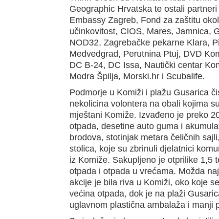
Geographic Hrvatska te ostali partneri
Embassy Zagreb, Fond za zaštitu okol
učinkovitost, CIOS, Mares, Jamnica,
NOD32, Zagrebačke pekarne Klara, P
Medvedgrad, Perutnina Ptuj, DVD Ko
DC B-24, DC Issa, Nautički centar Ko
Modra Špilja, Morski.hr i Scubalife.
Podmorje u Komiži i plažu Gusarica čist
nekolicina volontera na obali kojima su 
mještani Komiže. Izvađeno je preko 2
otpada, desetine auto guma i akumula
brodova, stotinjak metara čeličnih sajli,
stolica, koje su zbrinuli djelatnici k
iz Komiže. Sakupljeno je otprilike 1,5
otpada i otpada u vrećama. Možda naj
akcije je bila riva u Komiži, oko koje s
većina otpada, dok je na plaži Gusari
uglavnom plastična ambalaža i manji 