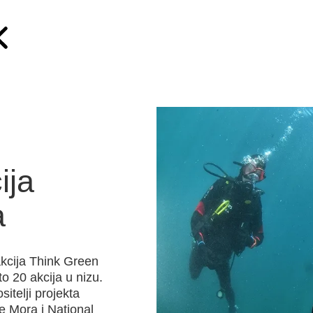
ija
a
akcija Think Green
o 20 akcija u nizu.
sitelji projekta
e Mora i National