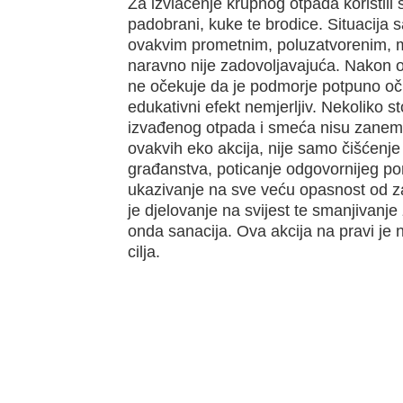
Za izvlačenje krupnog otpada koristili 
padobrani, kuke te brodice. Situacija
ovakvim prometnim, poluzatvorenim, 
naravno nije zadovoljavajuća. Nakon o
ne očekuje da je podmorje potpuno oči
edukativni efekt nemjerljiv. Nekoliko s
izvađenog otpada i smeća nisu zanemariv
ovakvih eko akcija, nije samo čišćenje
građanstva, poticanje odgovornijeg po
ukazivanje na sve veću opasnost od za
je djelovanje na svijest te smanjivanje
onda sanacija. Ova akcija na pravi je 
cilja.