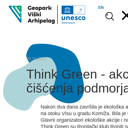
EN
20.10.2020
Think Green - akc
čišćenja podmorj
Nakon dva dana završila je ekološka 
na otoku Visu u gradu Komiža. Bila je t
Glavni organizatori ekološke akcije i no
Think Green su Ronilački klub Roniti s