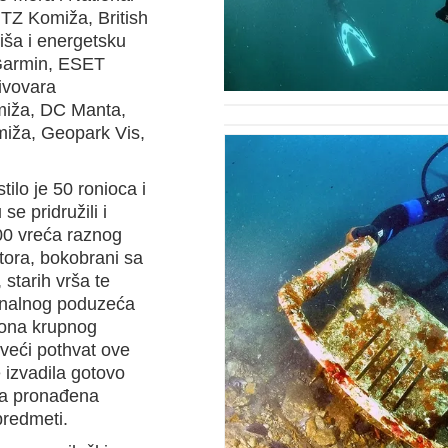
 TZ Komiža, British
iša i energetsku
 Garmin, ESET
ivovara
miža, DC Manta,
miža, Geopark Vis,
ilo je 50 ronioca i
se pridružili i
00 vreća raznog
tora, bokobrani sa
 starih vrša te
omunalnog poduzeća
 tona krupnog
veći pothvat ove
e izvadila gotovo
ca pronađena
predmeti.