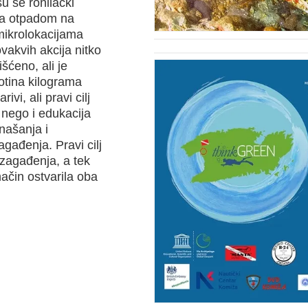
su se ronilački
 sa otpadom na
mikrolokacijama
vakvih akcija nitko
šćeno, ali je
totina kilograma
i, ali pravi cilj
 nego i edukacija
našanja i
gađenja. Pravi cilj
 zagađenja, a tek
način ostvarila oba