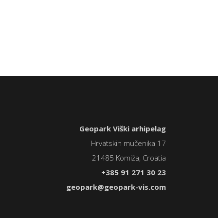
Geopark Viški arhipelag
Hrvatskih mučenika 17
21485 Komiža, Croatia
+385 91 271 30 23
geopark@geopark-vis.com