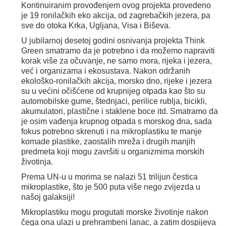
Kontinuiranim provođenjem ovog projekta provedeno
je 19 ronilačkih eko akcija, od zagrebačkih jezera, pa
sve do otoka Krka, Ugljana, Visa i Biševa.
U jubilarnoj desetoj godini osnivanja projekta Think
Green smatramo da je potrebno i da možemo napraviti
korak više za očuvanje, ne samo mora, rijeka i jezera,
već i organizama i ekosustava. Nakon održanih
ekološko-ronilačkih akcija, morsko dno, rijeke i jezera
su u većini očišćene od krupnijeg otpada kao što su
automobilske gume, štednjaci, perilice rublja, bicikli,
akumulatori, plastične i staklene boce itd. Smatramo da
je osim vađenja krupnog otpada s morskog dna, sada
fokus potrebno skrenuti i na mikroplastiku te manje
komade plastike, zaostalih mreža i drugih manjih
predmeta koji mogu završiti u organizmima morskih
životinja.
Prema UN-u u morima se nalazi 51 trilijun čestica
mikroplastike, što je 500 puta više nego zvijezda u
našoj galaksiji!
Mikroplastiku mogu progutati morske životinje nakon
čega ona ulazi u prehrambeni lanac, a zatim dospijeva