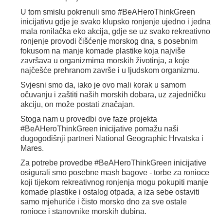
U tom smislu pokrenuli smo #BeAHeroThinkGreen
inicijativu gdje je svako klupsko ronjenje ujedno i jedna
mala ronilačka eko akcija, gdje se uz svako rekreativno
ronjenje provodi čišćenje morskog dna, s posebnim
fokusom na manje komade plastike koja najviše
završava u organizmima morskih životinja, a koje
najčešće prehranom završe i u ljudskom organizmu.
Svjesni smo da, iako je ovo mali korak u samom
očuvanju i zaštiti naših morskih dobara, uz zajedničku
akciju, on može postati značajan.
Stoga nam u provedbi ove faze projekta
#BeAHeroThinkGreen inicijative pomažu naši
dugogodišnji partneri National Geographic Hrvatska i
Mares.
Za potrebe provedbe #BeAHeroThinkGreen inicijative
osigurali smo posebne mash bagove - torbe za ronioce
koji tijekom rekreativnog ronjenja mogu pokupiti manje
komade plastike i ostalog otpada, a iza sebe ostaviti
samo mjehuriće i čisto morsko dno za sve ostale
ronioce i stanovnike morskih dubina.