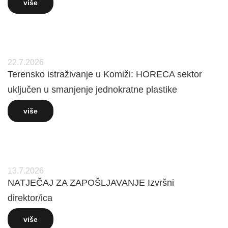
više
22.7.2026
Terensko istraživanje u Komiži: HORECA sektor
uključen u smanjenje jednokratne plastike
više
13.7.2026
NATJEČAJ ZA ZAPOŠLJAVANJE Izvršni
direktor/ica
više