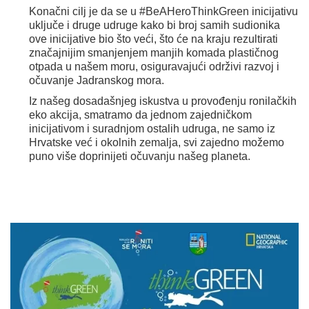
Konačni cilj je da se u #BeAHeroThinkGreen inicijativu
uključe i druge udruge kako bi broj samih sudionika
ove inicijative bio što veći, što će na kraju rezultirati
značajnijim smanjenjem manjih komada plastičnog
otpada u našem moru, osiguravajući održivi razvoj i
očuvanje Jadranskog mora.
Iz našeg dosadašnjeg iskustva u provođenju ronilačkih
eko akcija, smatramo da jednom zajedničkom
inicijativom i suradnjom ostalih udruga, ne samo iz
Hrvatske već i okolnih zemalja, svi zajedno možemo
puno više doprinijeti očuvanju našeg planeta.