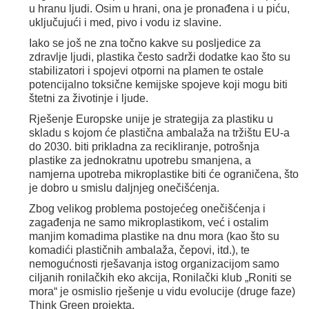
u hranu ljudi. Osim u hrani, ona je pronađena i u piću,
uključujući i med, pivo i vodu iz slavine.
Iako se još ne zna točno kakve su posljedice za
zdravlje ljudi, plastika često sadrži dodatke kao što su
stabilizatori i spojevi otporni na plamen te ostale
potencijalno toksične kemijske spojeve koji mogu biti
štetni za životinje i ljude.
Rješenje Europske unije je strategija za plastiku u
skladu s kojom će plastična ambalaža na tržištu EU-a
do 2030. biti prikladna za recikliranje, potrošnja
plastike za jednokratnu upotrebu smanjena, a
namjerna upotreba mikroplastike biti će ograničena, što
je dobro u smislu daljnjeg onečišćenja.
Zbog velikog problema postojećeg onečišćenja i
zagađenja ne samo mikroplastikom, već i ostalim
manjim komadima plastike na dnu mora (kao što su
komadići plastičnih ambalaža, čepovi, itd.), te
nemogućnosti rješavanja istog organizacijom samo
ciljanih ronilačkih eko akcija, Ronilački klub „Roniti se
mora“ je osmislio rješenje u vidu evolucije (druge faze)
Think Green projekta.