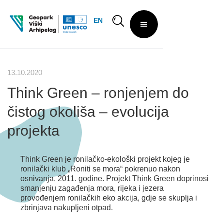
EN
13.10.2020
Think Green – ronjenjem do
čistog okoliša – evolucija
projekta
Think Green je ronilačko-ekološki projekt kojeg je
ronilački klub „Roniti se mora“ pokrenuo nakon
osnivanja, 2011. godine. Projekt Think Green doprinosi
smanjenju zagađenja mora, rijeka i jezera
provođenjem ronilačkih eko akcija, gdje se skuplja i
zbrinjava nakupljeni otpad.