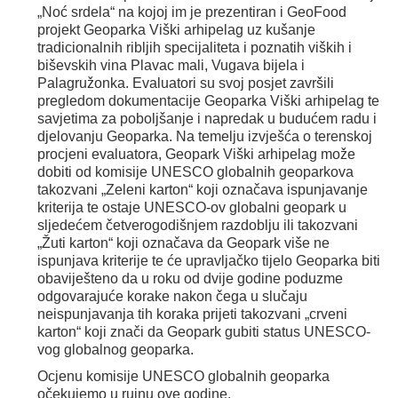
„Noć srdela“ na kojoj im je prezentiran i GeoFood
projekt Geoparka Viški arhipelag uz kušanje
tradicionalnih ribljih specijaliteta i poznatih viških i
biševskih vina Plavac mali, Vugava bijela i
Palagružonka. Evaluatori su svoj posjet završili
pregledom dokumentacije Geoparka Viški arhipelag te
savjetima za poboljšanje i napredak u budućem radu i
djelovanju Geoparka. Na temelju izvješća o terenskoj
procjeni evaluatora, Geopark Viški arhipelag može
dobiti od komisije UNESCO globalnih geoparkova
takozvani „Zeleni karton“ koji označava ispunjavanje
kriterija te ostaje UNESCO-ov globalni geopark u
sljedećem četverogodišnjem razdoblju ili takozvani
„Žuti karton“ koji označava da Geopark više ne
ispunjava kriterije te će upravljačko tijelo Geoparka biti
obaviješteno da u roku od dvije godine poduzme
odgovarajuće korake nakon čega u slučaju
neispunjavanja tih koraka prijeti takozvani „crveni
karton“ koji znači da Geopark gubiti status UNESCO-
vog globalnog geoparka.
Ocjenu komisije UNESCO globalnih geoparka
očekujemo u rujnu ove godine.