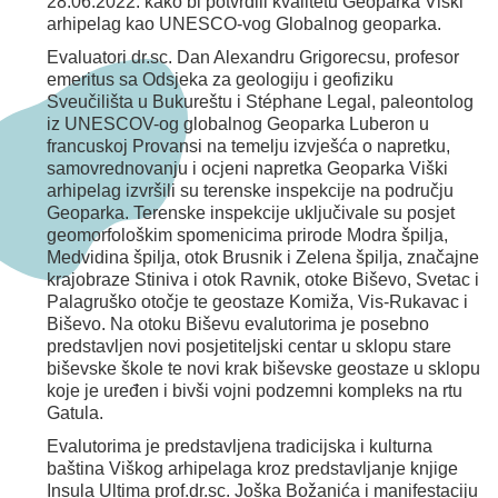
28.06.2022. kako bi potvrdili kvalitetu Geoparka Viški
arhipelag kao UNESCO-vog Globalnog geoparka.
Evaluatori dr.sc. Dan Alexandru Grigorecsu, profesor
emeritus sa Odsjeka za geologiju i geofiziku
Sveučilišta u Bukureštu i Stéphane Legal, paleontolog
iz UNESCOV-og globalnog Geoparka Luberon u
francuskoj Provansi na temelju izvješća o napretku,
samovrednovanju i ocjeni napretka Geoparka Viški
arhipelag izvršili su terenske inspekcije na području
Geoparka. Terenske inspekcije uključivale su posjet
geomorfološkim spomenicima prirode Modra špilja,
Medvidina špilja, otok Brusnik i Zelena špilja, značajne
krajobraze Stiniva i otok Ravnik, otoke Biševo, Svetac i
Palagruško otočje te geostaze Komiža, Vis-Rukavac i
Biševo. Na otoku Biševu evalutorima je posebno
predstavljen novi posjetiteljski centar u sklopu stare
biševske škole te novi krak biševske geostaze u sklopu
koje je uređen i bivši vojni podzemni kompleks na rtu
Gatula.
Evalutorima je predstavljena tradicijska i kulturna
baština Viškog arhipelaga kroz predstavljanje knjige
Insula Ultima prof.dr.sc. Joška Božanića i manifestaciju