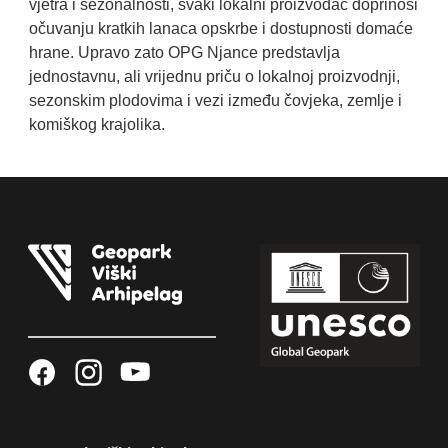
vjetra i sezonalnosti, svaki lokalni proizvođač doprinosi
očuvanju kratkih lanaca opskrbe i dostupnosti domaće
hrane. Upravo zato OPG Njance predstavlja
jednostavnu, ali vrijednu priču o lokalnoj proizvodnji,
sezonskim plodovima i vezi između čovjeka, zemlje i
komiškog krajolika.