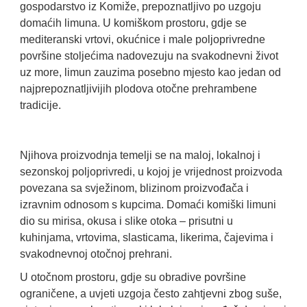
gospodarstvo iz Komiže, prepoznatljivo po uzgoju
domaćih limuna. U komiškom prostoru, gdje se
mediteranski vrtovi, okućnice i male poljoprivredne
površine stoljećima nadovezuju na svakodnevni život
uz more, limun zauzima posebno mjesto kao jedan od
najprepoznatljivijih plodova otočne prehrambene
tradicije.
Njihova proizvodnja temelji se na maloj, lokalnoj i
sezonskoj poljoprivredi, u kojoj je vrijednost proizvoda
povezana sa svježinom, blizinom proizvođača i
izravnim odnosom s kupcima. Domaći komiški limuni
dio su mirisa, okusa i slike otoka – prisutni u
kuhinjama, vrtovima, slasticama, likerima, čajevima i
svakodnevnoj otočnoj prehrani.
U otočnom prostoru, gdje su obradive površine
ograničene, a uvjeti uzgoja često zahtjevni zbog suše,