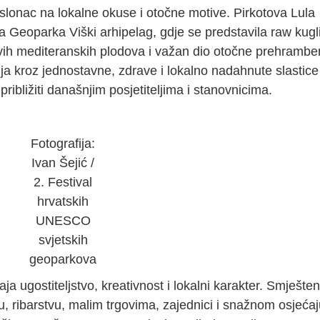
oslonac na lokalne okuse i otočne motive. Pirkotova Lula
da Geoparka Viški arhipelag, gdje se predstavila raw kug
ivih mediteranskih plodova i važan dio otočne prehramb
ja kroz jednostavne, zdrave i lokalno nadahnute slastice 
ribližiti današnjim posjetiteljima i stanovnicima.
Fotografija:
Ivan Šejić /
2. Festival
hrvatskih
UNESCO
svjetskih
geoparkova
a ugostiteljstvo, kreativnost i lokalni karakter. Smješte
ru, ribarstvu, malim trgovima, zajednici i snažnom osjeća