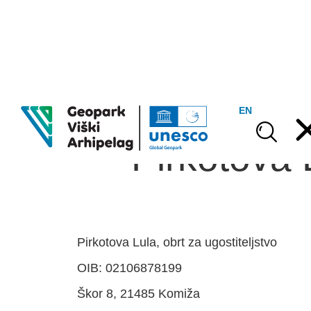
EN
Pirkotova L
Pirkotova Lula, obrt za ugostiteljstvo
OIB: 02106878199
Škor 8, 21485 Komiža