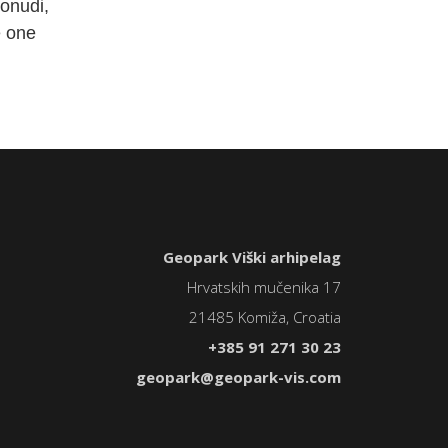
ponudi,
e one
Geopark Viški arhipelag
Hrvatskih mučenika 17
21485 Komiža, Croatia
+385 91 271 30 23
geopark@geopark-vis.com