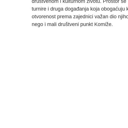
društvenom i kulturnom životu. Prostor se 
turnire i druga događanja koja obogaćuju 
otvorenost prema zajednici važan dio njihov
nego i mali društveni punkt Komiže.