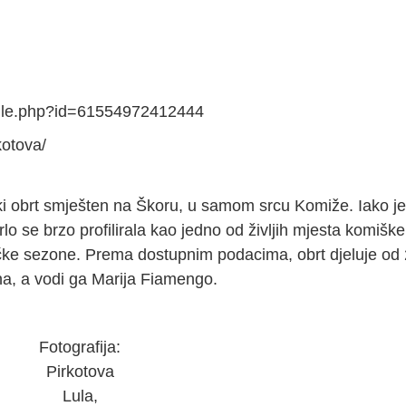
file.php?id=61554972412444
kotova/
ski obrt smješten na Škoru, u samom srcu Komiže. Iako je 
lo se brzo profilirala kao jedno od življih mjesta komiške
ičke sezone. Prema dostupnim podacima, obrt djeluje od
ana, a vodi ga Marija Fiamengo.
Fotografija:
Pirkotova
Lula,