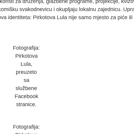
koristi za druženja, glazbene programe, projekcije, kvizo
komišku svakodnevicu i okupljaju lokalnu zajednicu. Upra
a identiteta: Pirkotova Lula nije samo mjesto za piće ili 
Fotografija:
Pirkotova
Lula,
preuzeto
sa
službene
Facebook
stranice.
Fotografija: