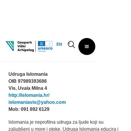
EN
Udruga Islomania
Udruga Islomania
OIB 97989393686
Vis, Uvala Milna 4
http://islomania.hr/
islomaniavis@yahoo.com
Mob: 091 892 6129
Islomania je neprofitna udruga za ljude koji su
zaljubljeni u more i otoke. Udruga Islomania educira i