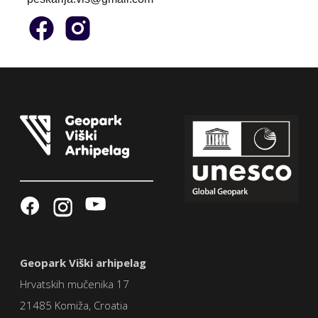
Geopark Viški arhipelag
Hrvatskih mučenika 17
21485 Komiža, Croatia