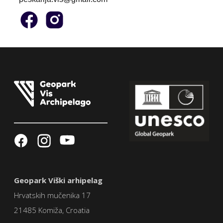
Geopark Viški arhipelag
Hrvatskih mučenika 17
21485 Komiža, Croatia