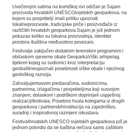
Uvečernjim satima na komiškoj rivi održan je Sajam
proizvoda hrvatskih UNESCOsvjetskih geoparkova, na
kojem su posjetitelji imali priliku upoznati
lokalneproizvode, tradicijske priče i proizvođače iz
različitih hrvatskih geoparkova.Sajam je još jednom
pokazao koliko su lokalna proizvodnja, identitet
prostora ibaština međusobno povezani.
Festivalje zaključen dodatnim terenskim programom i
obilaskom sjeverne obale GeoparkaViški arhipelag,
tijekom kojeg su sudionici kroz interpretaciju
geobaštineupoznali posebnosti viške obale i njezinog
geološkog razvoja.
Zahvaljujemosvim predavačima, sudionicima,
partnerima, izlagačima i posjetiteljima koji susvojim
znanjem, dolaskom i podrškom doprinijeli uspješnoj
realizacijifestivala. Posebno hvala kolegama iz drugih
geoparkova i partnerskihinstitucija na zajedništvu,
suradnji i inspirativnoj razmjeni iskustava.
Festivalhrvatskih UNESCO svjetskih geoparkova još je
jednom potvrdio da se baština nečuva samo zaštitom