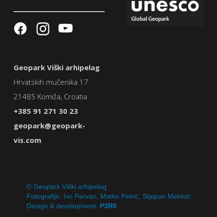
Geopark Viški arhipelag
Hrvatskih mučenika 17
21485 Komiža, Croatia
+385 91 271 30 23
geopark@geopark-
vis.com
© Geopark Viški arhipelag
Fotografije: Ivo Pervan, Matko Petrić, Stjepan Mekinić
Design & development:
P3R0