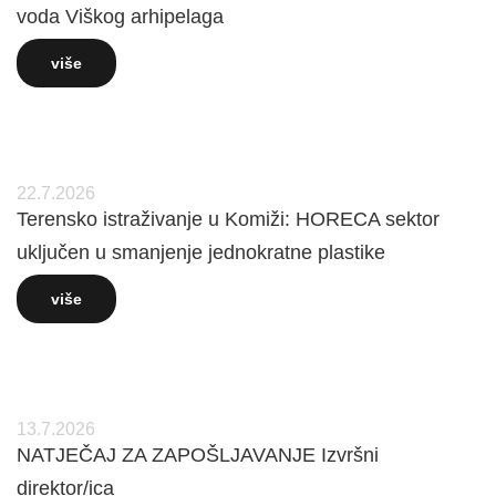
voda Viškog arhipelaga
više
22.7.2026
Terensko istraživanje u Komiži: HORECA sektor
uključen u smanjenje jednokratne plastike
više
13.7.2026
NATJEČAJ ZA ZAPOŠLJAVANJE Izvršni
direktor/ica