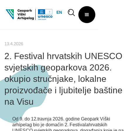
EN
13.4.2026
2. Festival hrvatskih UNESCO
svjetskih geoparkova 2026.
okupio stručnjake, lokalne
proizvođače i ljubitelje baštine
na Visu
Od 9. do 12.travnja 2026. godine Geopark Viški
arhipelag bio je domaćin 2. Festivalahrvatskih
UNESCO svjetskih geoparkova, događanja koje je na