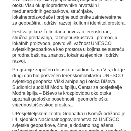
otoku Visu okupilopredstavnike hrvatskih i
međunarodnih geoparkova, stručnjake,
lokalneproizvođače i brojne sudionike zainteresirane
za geobaštinu, održivi razvoj ikulturni identitet prostora.
Festivalje kroz četiri dana povezao terenski rad,
stručna predavanja, razmjenuiskustava i promociju
lokalnih proizvoda, potvrdivši važnost UNESCO
svjetskihgeoparkova kao prostora u kojima se susreću
prirodna baština, znanost, lokalnazajednica i održivi
razvoj.
Programje započeo dolaskom sudionika na Vis, dok je
drugi dan bio posvećen terenskomobilasku UNESCO
svjetskog geoparka Viški arhipelag i otoka Biševa.
Sudionici suobišli Modru špilju, Centar za posjetitelje
Modra špilja – Biševo te krozplovidbu oko otoka
upoznali geološke posebnosti i geomorfološku
vrijednostbiševskog prostora.
UPosjetiteljskom centru Geoparka u Komiži održana je
i 4. sjednica Nacionalnogpovjerenstva za UNESCO
svjetske geoparkove, čime je dodatno naglašena