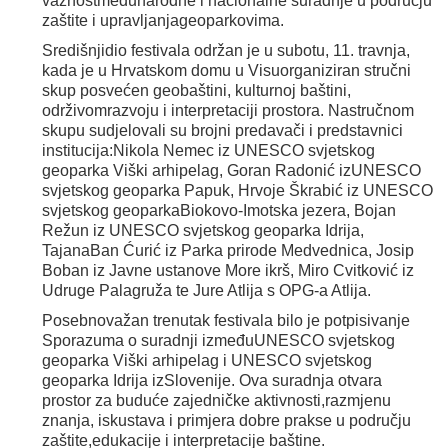
važnostmeđunarodne i nacionalne suradnje u području
zaštite i upravljanjageoparkovima.
Središnjidio festivala održan je u subotu, 11. travnja,
kada je u Hrvatskom domu u Visuorganiziran stručni
skup posvećen geobaštini, kulturnoj baštini,
održivomrazvoju i interpretaciji prostora. Nastručnom
skupu sudjelovali su brojni predavači i predstavnici
institucija:Nikola Nemec iz UNESCO svjetskog
geoparka Viški arhipelag, Goran Radonić izUNESCO
svjetskog geoparka Papuk, Hrvoje Škrabić iz UNESCO
svjetskog geoparkaBiokovo-Imotska jezera, Bojan
Režun iz UNESCO svjetskog geoparka Idrija,
TajanaBan Ćurić iz Parka prirode Medvednica, Josip
Boban iz Javne ustanove More ikrš, Miro Cvitković iz
Udruge Palagruža te Jure Atlija s OPG-a Atlija.
Posebnovažan trenutak festivala bilo je potpisivanje
Sporazuma o suradnji izmeđuUNESCO svjetskog
geoparka Viški arhipelag i UNESCO svjetskog
geoparka Idrija izSlovenije. Ova suradnja otvara
prostor za buduće zajedničke aktivnosti,razmjenu
znanja, iskustava i primjera dobre prakse u području
zaštite,edukacije i interpretacije baštine.