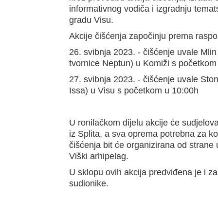
informativnog vodiča i izgradnju temats
gradu Visu.
Akcije čišćenja započinju prema raspo
26. svibnja 2023. - čišćenje uvale Mlin 
tvornice Neptun) u Komiži s početkom
27. svibnja 2023. - čišćenje uvale Sto
Issa) u Visu s početkom u 10:00h
U ronilačkom dijelu akcije će sudjelo
iz Splita, a sva oprema potrebna za k
čišćenja bit će organizirana od stran
Viški arhipelag.
U sklopu ovih akcija predviđena je i z
sudionike.