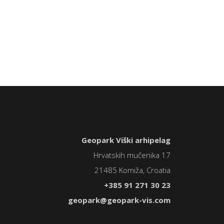
Geopark Viški arhipelag
Hrvatskih mučenika 17
21485 Komiža, Croatia
+385 91 271 30 23
geopark@geopark-vis.com