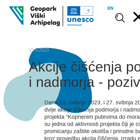
EN
15.5.2023
Akcije čišćenja p
i nadmorja - pozi
Dana 26. svibnja 2023. i 27. svibnja 2
dvije akcije čišćenja podmorja i nadmo
projekta "Kopnenim putevima do mora".
su jedna od aktivnosti projekta čiji je c
promicanju zaštite okoliša i prirodne b
kroz provedbu akcija čišćenja, izradu 