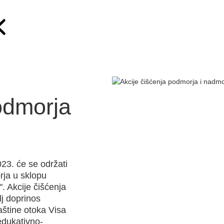
odmorja
v
023. će se održati
rja u sklopu
 Akcije čišćenja
ilj doprinos
aštine otoka Visa
edukativno-