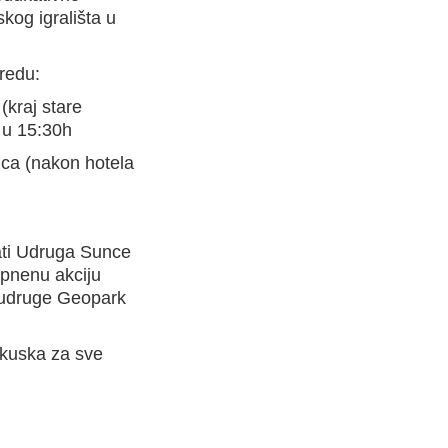
kog igrališta u
redu:
(kraj stare
 u 15:30h
nca (nakon hotela
vati Udruga Sunce
opnenu akciju
e udruge Geopark
akuska za sve