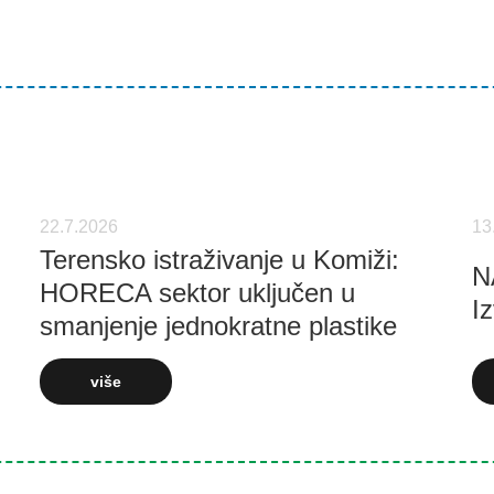
22.7.2026
13
Terensko istraživanje u Komiži:
N
HORECA sektor uključen u
Iz
smanjenje jednokratne plastike
više