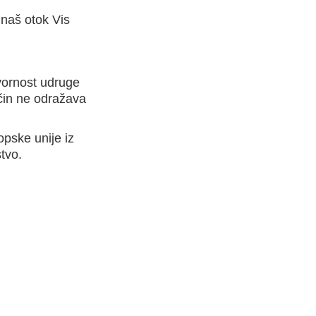
 naš otok Vis
ovornost udruge
čin ne odražava
opske unije iz
tvo.