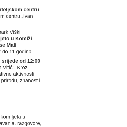
iteljskom centru
om centru „Ivan
ark Viški
ljeto u Komiži
 se
Mali
7 do 11 godina.
 srijede od 12:00
 Vitić”. Kroz
tivne aktivnosti
prirodu, znanost i
ekom ljeta u
avanja, razgovore,