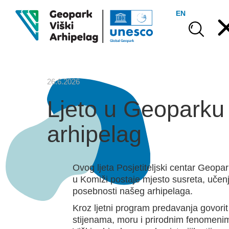
EN
26.6.2026
Ljeto u Geoparku 
arhipelag
Ovog ljeta Posjetiteljski centar Geopar
u Komiži postaje mjesto susreta, učenja
posebnosti našeg arhipelaga.
Kroz ljetni program predavanja govorit
stijenama, moru i prirodnim fenomenim