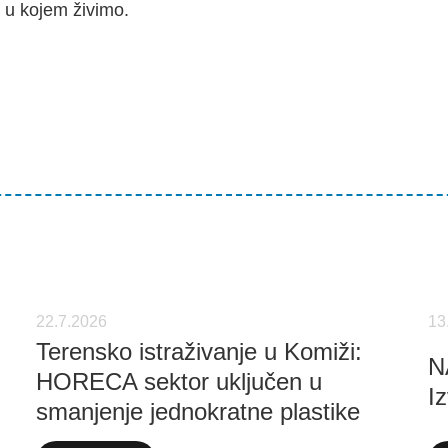
u u kojem živimo.
22.7.2026
13
Terensko istraživanje u Komiži:
N
HORECA sektor uključen u
Iz
smanjenje jednokratne plastike