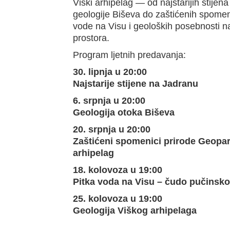
Viški arhipelag — od najstarijih stijen
geologije Biševa do zaštićenih spomeni
vode na Visu i geoloških posebnosti 
prostora.
Program ljetnih predavanja:
30. lipnja u 20:00
Najstarije stijene na Jadranu
6. srpnja u 20:00
Geologija otoka Biševa
20. srpnja u 20:00
Zaštićeni spomenici prirode Geopar
arhipelag
18. kolovoza u 19:00
Pitka voda na Visu – čudo pučinsk
25. kolovoza u 19:00
Geologija Viškog arhipelaga