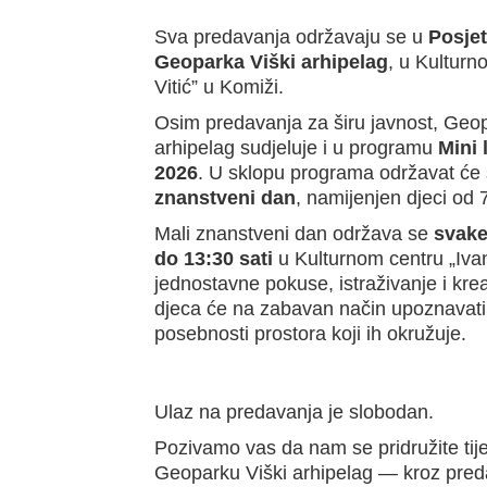
Sva predavanja održavaju se u
Posjet
Geoparka Viški arhipelag
, u Kulturn
Vitić” u Komiži.
Osim predavanja za širu javnost, Geop
arhipelag sudjeluje i u programu
Mini 
2026
. U sklopu programa održavat će
znanstveni dan
, namijenjen djeci od 
Mali znanstveni dan održava se
svake
do 13:30 sati
u Kulturnom centru „Ivan
jednostavne pokuse, istraživanje i krea
djeca će na zabavan način upoznavati 
posebnosti prostora koji ih okružuje.
Ulaz na predavanja je slobodan.
Pozivamo vas da nam se pridružite tij
Geoparku Viški arhipelag — kroz pred