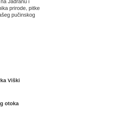
a na Jadranu i
ka prirode, pitke
našeg pučinskog
ka Viški
og otoka