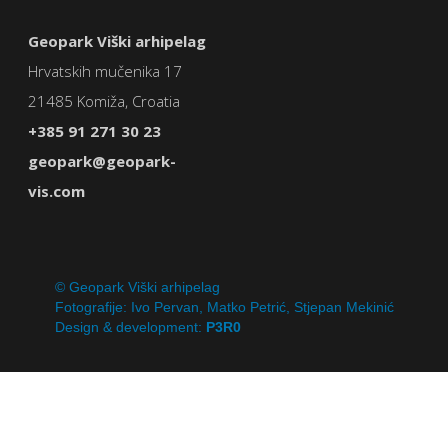
Geopark Viški arhipelag
Hrvatskih mučenika 17
21485 Komiža, Croatia
+385 91 271 30 23
geopark@geopark-
vis.com
© Geopark Viški arhipelag
Fotografije: Ivo Pervan, Matko Petrić, Stjepan Mekinić
Design & development:
P3R0