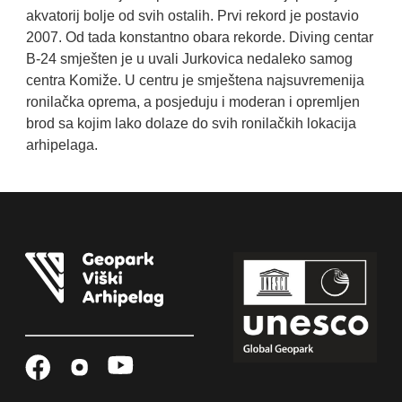
akvatorij bolje od svih ostalih. Prvi rekord je postavio
2007. Od tada konstantno obara rekorde. Diving centar
B-24 smješten je u uvali Jurkovica nedaleko samog
centra Komiže. U centru je smještena najsuvremenija
ronilačka oprema, a posjeduju i moderan i opremljen
brod sa kojim lako dolaze do svih ronilačkih lokacija
arhipelaga.