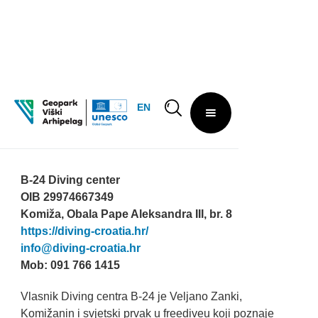
EN
B-24 Diving center
B-24 Diving center
OIB 29974667349
Komiža, Obala Pape Aleksandra III, br. 8
https://diving-croatia.hr/
info@diving-croatia.hr
Mob: 091 766 1415
Vlasnik Diving centra B-24 je Veljano Zanki,
Komižanin i svjetski prvak u freediveu koji poznaje