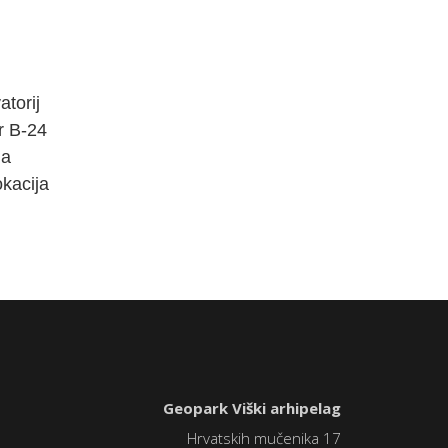
atorij
r B-24
ja
okacija
Geopark Viški arhipelag
Hrvatskih mučenika 17