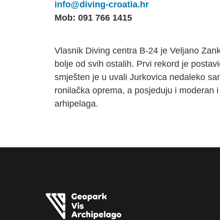
info@diving-croatia.hr
Mob: 091 766 1415
Vlasnik Diving centra B-24 je Veljano Zanki
bolje od svih ostalih. Prvi rekord je post
smješten je u uvali Jurkovica nedaleko s
ronilačka oprema, a posjeduju i moderan i 
arhipelaga.