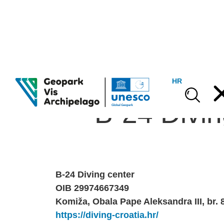
HR
B-24 Divin
B-24 Diving center
OIB 29974667349
Komiža, Obala Pape Aleksandra III, br. 
https://diving-croatia.hr/