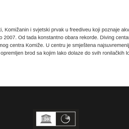
, Komižanin i svjetski prvak u freediveu koji poznaje akv
avio 2007. Od tada konstantno obara rekorde. Diving centa
amog centra Komiže. U centru je smještena najsuvremeni
opremljen brod sa kojim lako dolaze do svih ronilačkih l