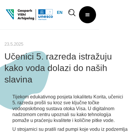
EN
23.5.2025
Učenici 5. razreda istražuju
kako voda dolazi do naših
slavina
Tijekom edukativnog posjeta lokalitetu Korita, učenici
5. razreda prošli su kroz sve ključne točke
vodoopskrbnog sustava otoka Visa. U digitalnom
nadzornom centru upoznali su kako tehnologija
pomaže u praćenju kvalitete i količine pitke vode.
U strojarnici su pratili rad pumpi koje vodu iz podzemlja