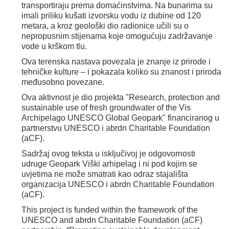
transportiraju prema domaćinstvima. Na bunarima su
imali priliku kušati izvorsku vodu iz dubine od 120
metara, a kroz geološki dio radionice učili su o
nepropusnim stijenama koje omogućuju zadržavanje
vode u krškom tlu.
Ova terenska nastava povezala je znanje iz prirode i
tehničke kulture – i pokazala koliko su znanost i priroda
međusobno povezane.
Ova aktivnost je dio projekta "Research, protection and
sustainable use of fresh groundwater of the Vis
Archipelago UNESCO Global Geopark" financiranog u
partnerstvu UNESCO i abrdn Charitable Foundation
(aCF).‍
Sadržaj ovog teksta u isključivoj je odgovornosti
udruge Geopark Viški arhipelag i ni pod kojim se
uvjetima ne može smatrati kao odraz stajališta
organizacija UNESCO i abrdn Charitable Foundation
(aCF).‍
This project is funded within the framework of the
UNESCO and abrdn Charitable Foundation (aCF)