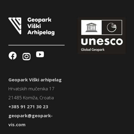
Geopark Viški arhipelag
Hrvatskih mučenika 17
21485 Komiža, Croatia
+385 91 271 30 23
geopark@geopark-
vis.com