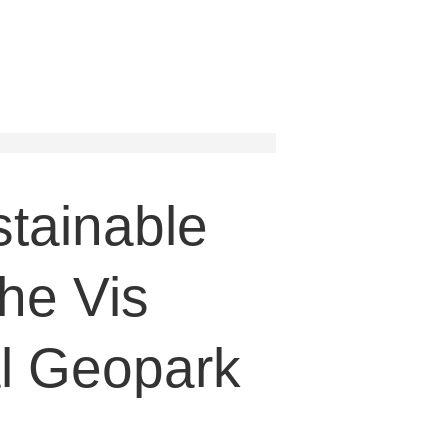
stainable
the Vis
l Geopark