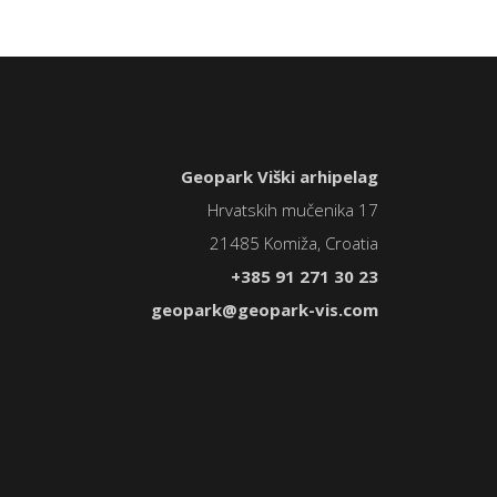
Geopark Viški arhipelag
Hrvatskih mučenika 17
21485 Komiža, Croatia
+385 91 271 30 23
geopark@geopark-vis.com