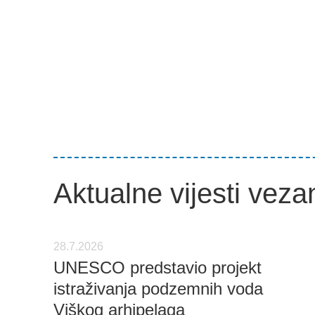
Aktualne vijesti veza
28.7.2026
UNESCO predstavio projekt
istraživanja podzemnih voda
Viškog arhipelaga