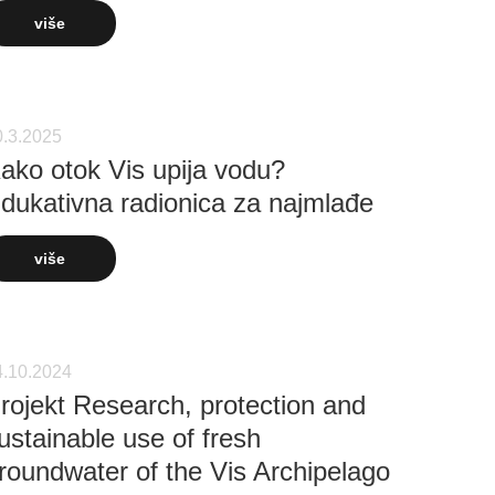
više
0.3.2025
ako otok Vis upija vodu?
dukativna radionica za najmlađe
više
4.10.2024
rojekt Research, protection and
ustainable use of fresh
roundwater of the Vis Archipelago