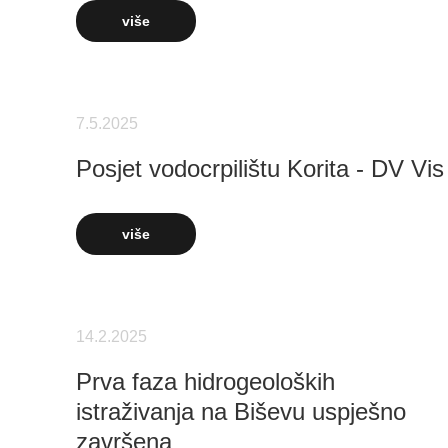
više
7.5.2025
Posjet vodocrpilištu Korita - DV Vis
više
14.2.2025
Prva faza hidrogeoloških
istraživanja na Biševu uspješno
završena