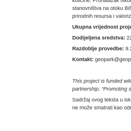
količine. Pronalazak isko
stanovništva na otoku Bi
prirodnih resursa i valori
Ukupna vrijednost proj
Dodijeljena sredstva:
2
Razdoblje provedbe:
9.
Kontakt:
geopark@geopa
This project is funded w
partnership, “Promoting
Sadržaj ovog teksta u isk
ne može smatrati kao odr