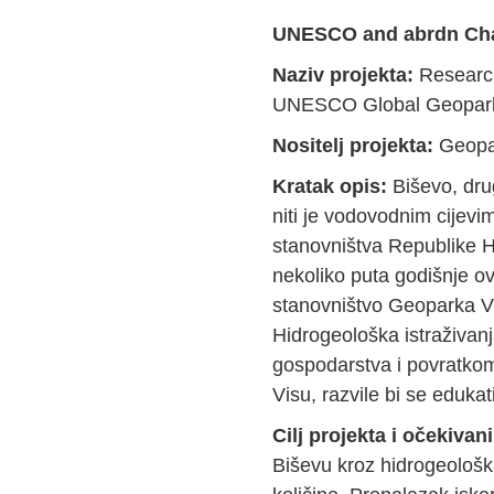
UNESCO and abrdn Char
Naziv projekta:
Research
UNESCO Global Geopar
Nositelj projekta:
Geopar
Kratak opis:
Biševo, dru
niti je vodovodnim cijev
stanovništva Republike 
nekoliko puta godišnje o
stanovništvo Geoparka Vi
Hidrogeološka istraživanj
gospodarstva i povratkom
Visu, razvile bi se eduka
Autor:
L. Schmidt
Cilj projekta i očekivani
Biševu kroz hidrogeološk