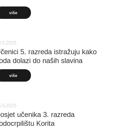
više
3.5.2025
čenici 5. razreda istražuju kako
oda dolazi do naših slavina
više
5.5.2025
osjet učenika 3. razreda
odocrpilištu Korita