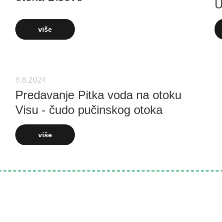
U
više
8.8.2024
Predavanje Pitka voda na otoku
Visu - čudo pučinskog otoka
više