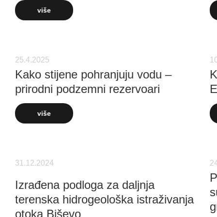
više
25.4.2025
1
Kako stijene pohranjuju vodu –
K
prirodni podzemni rezervoari
E
više
31.12.2024
2
P
Izrađena podloga za daljnja
s
terenska hidrogeološka istraživanja
g
otoka Biševo