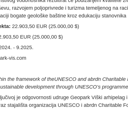
ristivog vodonosnika rezultirat će podizanjem kvalitete ži
ševu, razvojem poljoprivrede i turizma temeljenog na rac
zaciji bogate geološke baštine kroz edukaciju stanovnika i 
ekta:
22.903,50 EUR (25.000,00 $)
2.903,50 EUR (25.000,00 $)
2024. - 9.2025.
rk-vis.com
ithin the framework of theUNESCO and abrdn Charitable
 sustainable development through UNESCO’s programmes
ljučivoj je odgovornosti udruge Geopark Viški arhipelag i
az stajališta organizacija UNESCO i abrdn Charitable F