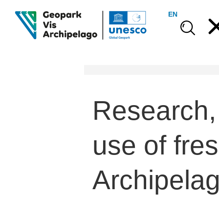
EN
Research, 
use of fre
Archipela