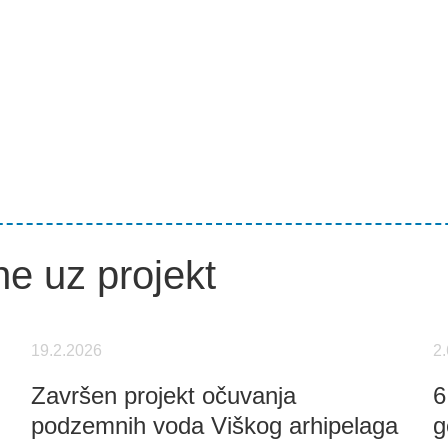
ne uz projekt
19.2.2026
2
Završen projekt očuvanja
6
podzemnih voda Viškog arhipelaga
g