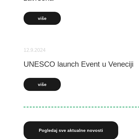
više
12.9.2024
UNESCO launch Event u Veneciji
više
Pogledaj sve aktualne novosti