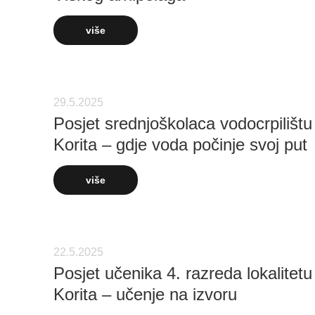
više
29.5.2025
Posjet srednjoškolaca vodocrpilištu
Korita – gdje voda počinje svoj put
više
22.5.2025
Posjet učenika 4. razreda lokalitetu
Korita – učenje na izvoru