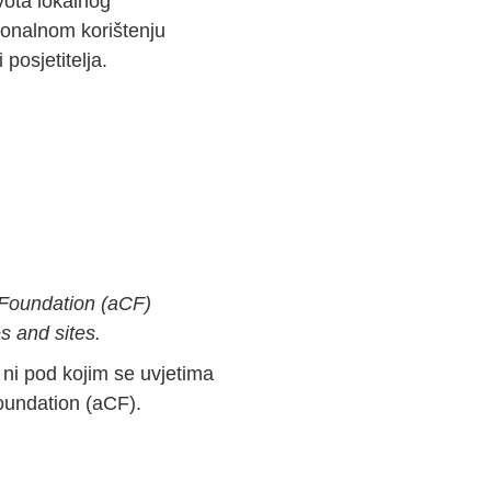
vota lokalnog
ionalnom korištenju
posjetitelja.
 Foundation (aCF)
 and sites.
 ni pod kojim se uvjetima
oundation (aCF).