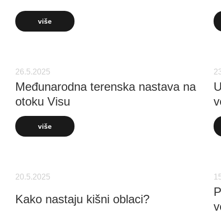
više
26.5.2025
2
Međunarodna terenska nastava na
U
otoku Visu
v
više
20.5.2025
1
P
Kako nastaju kišni oblaci?
v