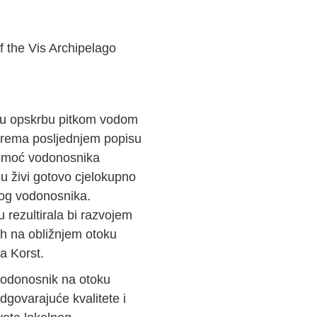
f the Vis Archipelago
titu opskrbu pitkom vodom
 prema posljednjem popisu
pomoć vodonosnika
u živi gotovo cjelokupno
kog vodonosnika.
 rezultirala bi razvojem
ih na obližnjem otoku
a Korst.
ni vodonosnik na otoku
govarajuće kvalitete i