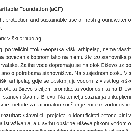
itable Foundation (aCF)
, protection and sustainable use of fresh groundwater o
k
k Viški arhipelag
gi po veličini otok Geoparka Viški arhipelag, nema vlas
ima povezan s kopnom iako na njemu živi 20 stanovnika
Hrvatske. Zalihe vode dopremaju se na otok Biševo uz 
visno o potrebama stanovništva. Na susjednom otoku Vis
ški arhipelag gdje se opskrbljuju vodom iz vlastitog krš
a otoka Biievo s ciljem pronalaska vodonosnika na Biievu
 stanovništva na Biievo. Na temelju saznanja prikupljen
tivne metode za racionalno korištenje vode iz vodonosnik
 rezultat:
Glavni cilj projekta je identificirati potencijal
a istraživanja, a u svrhu opskrbe Biševa pitkom vodom od