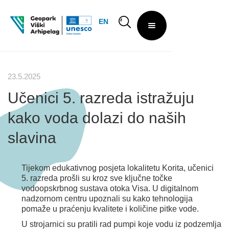
EN
23.5.2025
Učenici 5. razreda istražuju
kako voda dolazi do naših
slavina
Tijekom edukativnog posjeta lokalitetu Korita, učenici
5. razreda prošli su kroz sve ključne točke
vodoopskrbnog sustava otoka Visa. U digitalnom
nadzornom centru upoznali su kako tehnologija
pomaže u praćenju kvalitete i količine pitke vode.
U strojarnici su pratili rad pumpi koje vodu iz podzemlja