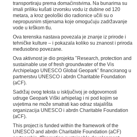
transportiraju prema domaćinstvima. Na bunarima su
imali priliku kušati izvorsku vodu iz dubine od 120
metara, a kroz geološki dio radionice učili su o
nepropusnim stijenama koje omogućuju zadržavanje
vode u krškom tlu.
Ova terenska nastava povezala je znanje iz prirode i
tehničke kulture – i pokazala koliko su znanost i priroda
međusobno povezane.
Ova aktivnost je dio projekta "Research, protection and
sustainable use of fresh groundwater of the Vis
Archipelago UNESCO Global Geopark" financiranog u
partnerstvu UNESCO i abrdn Charitable Foundation
(aCF).‍
Sadržaj ovog teksta u isključivoj je odgovornosti
udruge Geopark Viški arhipelag i ni pod kojim se
uvjetima ne može smatrati kao odraz stajališta
organizacija UNESCO i abrdn Charitable Foundation
(aCF).‍
This project is funded within the framework of the
UNESCO and abrdn Charitable Foundation (aCF)