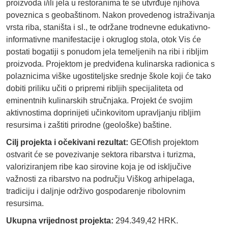
proizvoda i/ili jela u restoranima te se utvrđuje njihova
poveznica s geobaštinom. Nakon provedenog istraživanja
vrsta riba, staništa i sl., te održane trodnevne edukativno-
informativne manifestacije i okruglog stola, otok Vis će
postati bogatiji s ponudom jela temeljenih na ribi i ribljim
proizvoda. Projektom je predviđena kulinarska radionica s
polaznicima viške ugostiteljske srednje škole koji će tako
dobiti priliku učiti o pripremi ribljih specijaliteta od
eminentnih kulinarskih stručnjaka. Projekt će svojim
aktivnostima doprinijeti učinkovitom upravljanju ribljim
resursima i zaštiti prirodne (geološke) baštine.
Cilj projekta i očekivani rezultat:
GEOfish projektom
ostvarit će se povezivanje sektora ribarstva i turizma,
valoriziranjem ribe kao sirovine koja je od isključive
važnosti za ribarstvo na području Viškog arhipelaga,
tradiciju i daljnje održivo gospodarenje ribolovnim
resursima.
Ukupna vrijednost projekta:
294.349,42 HRK.