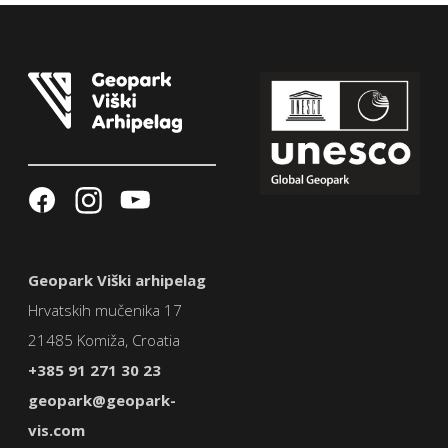
Geopark Viški arhipelag
Hrvatskih mučenika 17
21485 Komiža, Croatia
+385 91 271 30 23
geopark@geopark-
vis.com