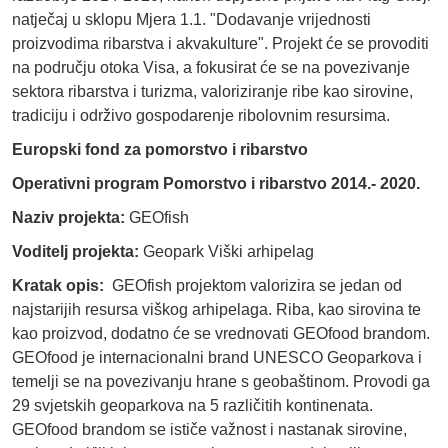
natječaj u sklopu Mjera 1.1. "Dodavanje vrijednosti
proizvodima ribarstva i akvakulture". Projekt će se provoditi
na području otoka Visa, a fokusirat će se na povezivanje
sektora ribarstva i turizma, valoriziranje ribe kao sirovine,
tradiciju i održivo gospodarenje ribolovnim resursima.
Europski fond za pomorstvo i ribarstvo
Operativni program Pomorstvo i ribarstvo 2014.- 2020.
Naziv projekta:
GEOfish
Voditelj projekta:
Geopark Viški arhipelag
Kratak opis:
GEOfish projektom valorizira se jedan od
najstarijih resursa viškog arhipelaga. Riba, kao sirovina te
kao proizvod, dodatno će se vrednovati GEOfood brandom.
GEOfood je internacionalni brand UNESCO Geoparkova i
temelji se na povezivanju hrane s geobaštinom. Provodi ga
29 svjetskih geoparkova na 5 različitih kontinenata.
GEOfood brandom se ističe važnost i nastanak sirovine,
Autor:
Luka Martinis