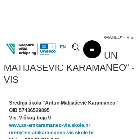
EN
SREDNJA ŠKOLA „ANTUN
MATIJAŠEVIĆ KARAMANEO“ -
VIS
Srednja škola "Antun Matijašević Karamaneo"
OIB 57436529895
Vis, Viškog boja 9
www.ss-amkaramaneo-vis.skole.hr
ured@ss-amkaramaneo-vis.skole.hr