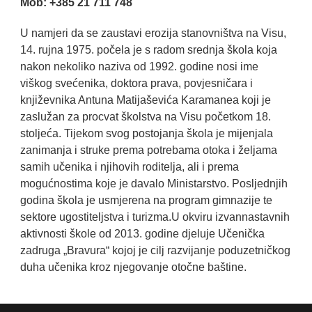
Mob: +385 21 711 748
U namjeri da se zaustavi erozija stanovništva na Visu,
14. rujna 1975. počela je s radom srednja škola koja
nakon nekoliko naziva od 1992. godine nosi ime
viškog svećenika, doktora prava, povjesničara i
književnika Antuna Matijaševića Karamanea koji je
zaslužan za procvat školstva na Visu početkom 18.
stoljeća. Tijekom svog postojanja škola je mijenjala
zanimanja i struke prema potrebama otoka i željama
samih učenika i njihovih roditelja, ali i prema
mogućnostima koje je davalo Ministarstvo. Posljednjih
godina škola je usmjerena na program gimnazije te
sektore ugostiteljstva i turizma.U okviru izvannastavnih
aktivnosti škole od 2013. godine djeluje Učenička
zadruga „Bravura“ kojoj je cilj razvijanje poduzetničkog
duha učenika kroz njegovanje otočne baštine.