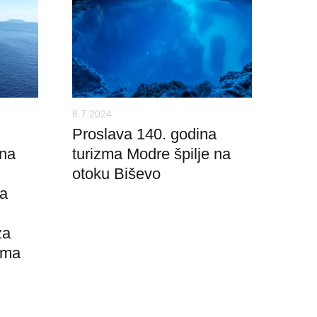
8.7.2024
Proslava 140. godina
 na
turizma Modre špilje na
otoku Biševo
sa
za
jama