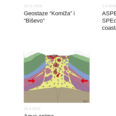
20.11.2020
1.4.202
Geostaze “Komiža” i
ASPEH
“Biševo”
SPEci
coast
30.4.2023