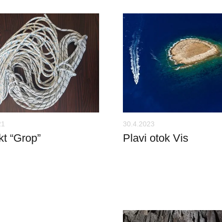
21
30.4.2023
kt “Grop”
Plavi otok Vis