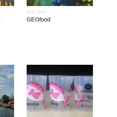
20.11.2020
”
GEOfood