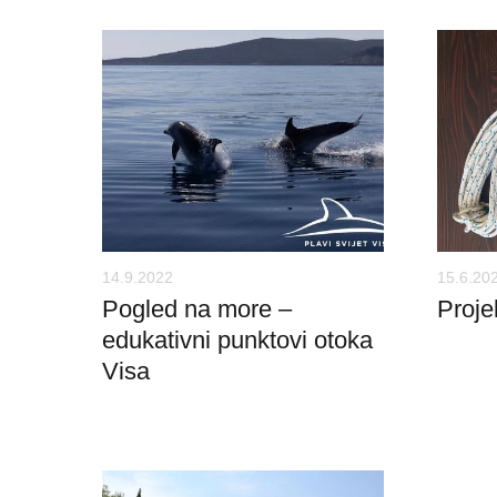
14.9.2022
15.6.20
Pogled na more –
Proje
edukativni punktovi otoka
Visa