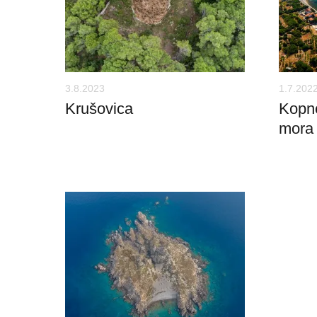
3.8.2023
1.7.202
Krušovica
Kopn
mora