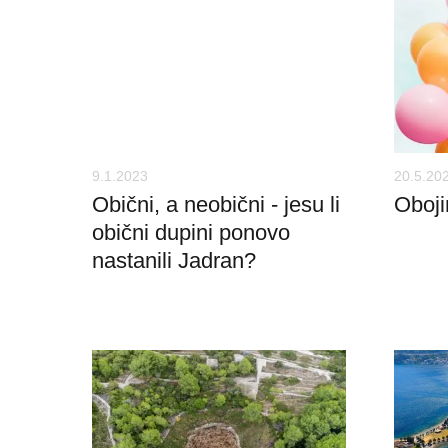
9.1.2023
20.5.20
Obični, a neobični - jesu li
Oboji
obični dupini ponovo
nastanili Jadran?