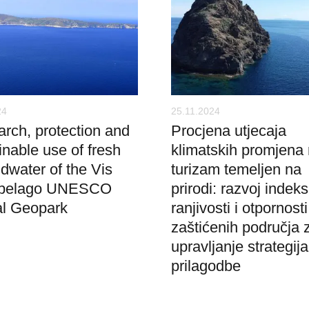
24
25.11.2024
rch, protection and
Procjena utjecaja
inable use of fresh
klimatskih promjena
dwater of the Vis
turizam temeljen na
ipelago UNESCO
prirodi: razvoj indek
al Geopark
ranjivosti i otpornosti
zaštićenih područja 
upravljanje strategi
prilagodbe