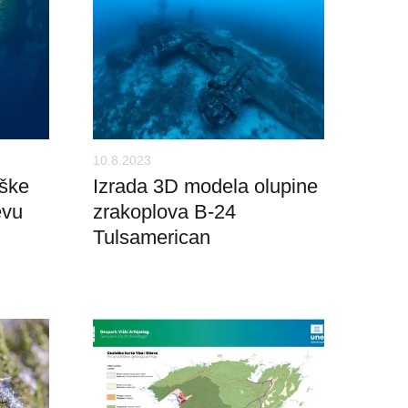
10.8.2023
oške
Izrada 3D modela olupine
evu
zrakoplova B-24
Tulsamerican