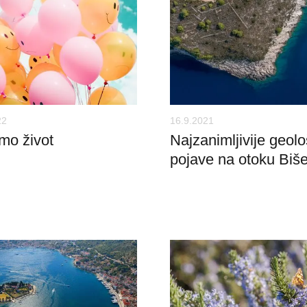
22
16.9.2021
mo život
Najzanimljivije geol
pojave na otoku Biš