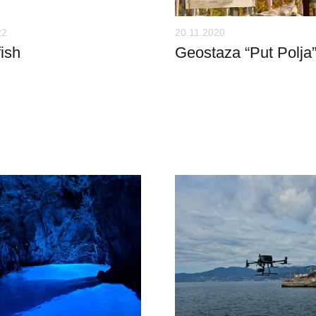
22
20.11.2020
ish
Geostaza “Put Polja