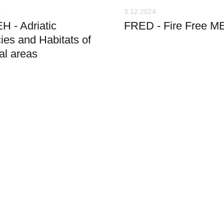
4
3.12.2024
 - Adriatic
FRED - Fire Free M
es and Habitats of
al areas