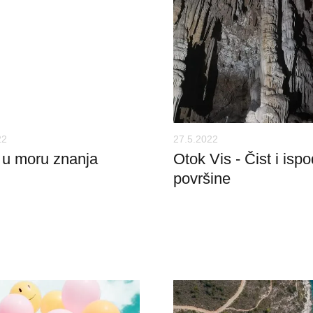
22
27.5.2022
 u moru znanja
Otok Vis - Čist i ispo
površine