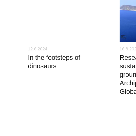
12.6.2024
16.8.20
In the footsteps of
Resea
dinosaurs
susta
groun
Arch
Glob