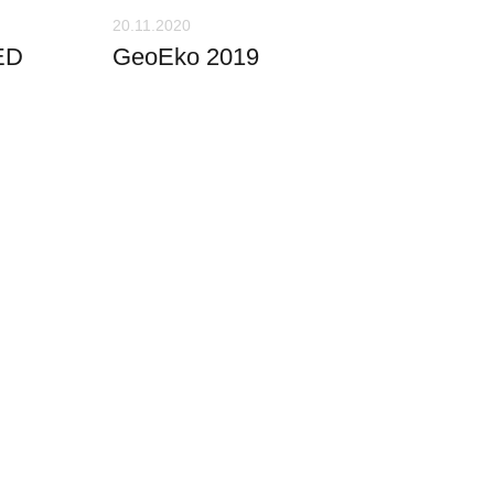
20.11.2020
ED
GeoEko 2019