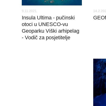
9.11.2021
14.2.20
Insula Ultima - pučinski
GEOf
otoci u UNESCO-vu
Geoparku Viški arhipelag
- Vodič za posjetitelje