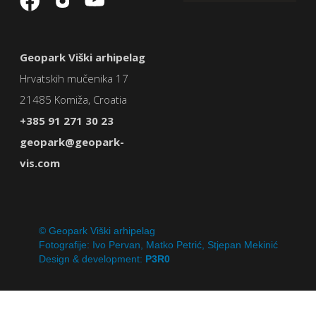
Geopark Viški arhipelag
Hrvatskih mučenika 17
21485 Komiža, Croatia
+385 91 271 30 23
geopark@geopark-
vis.com
© Geopark Viški arhipelag
Fotografije: Ivo Pervan, Matko Petrić, Stjepan Mekinić
Design & development:
P3R0