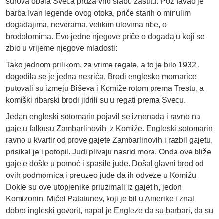
surova obala Sveca pruža vrlo slabu zaštitu. Poznavao je
barba Ivan legende ovog otoka, priče starih o minulim
događajima, neverama, velikim ulovima ribe, o
brodolomima. Evo jedne njegove priče o događaju koji se
zbio u vrijeme njegove mladosti:
Tako jednom prilikom, za vrime regate, a to je bilo 1932.,
dogodila se je jedna nesrića. Brodi engleske mornarice
putovali su izmeju Biševa i Komiže rotom prema Trestu, a
komiški ribarski brodi jidrili su u regati prema Svecu.
Jedan engleski sotomarin pojavil se iznenada i ravno na
gajetu falkusu Zambarlinovih iz Komiže. Engleski sotomarin
ravno u kvartir od prove gajete Zambarlinovih i razbil gajetu,
prisikal je i potopil. Judi plivaju nasrid mora. Onda ove bliže
gajete došle u pomoć i spasile jude. Došal glavni brod od
ovih podmornica i preuzeo jude da ih odveze u Komižu.
Dokle su ove utopjenike priuzimali iz gajetih, jedon
Komizonin, Mićel Patatunev, koji je bil u Amerike i znal
dobro ingleski govorit, napal je Engleze da su barbari, da su