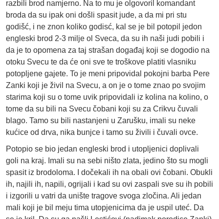
razbili brod namjerno. Na to mu je olgovoril komandant
broda da su ipak oni došli spasit jude, a da mi pri stu
godišć, i ne znon koliko godisć, kal se je bil potopil jedon
engleski brod 2-3 milje ol Sveca, da su ih naši judi pobili i
da je to opomena za taj strašan događaj koji se dogodio na
otoku Svecu te da će oni sve te troškove platiti vlasniku
potopljene gajete. To je meni pripovidal pokojni barba Pere
Zanki koji je živil na Svecu, a on je o tome znao po svojim
starima koji su o tome uvik pripovidali iz kolina na kolino, o
tome da su bili na Svecu čobani koji su za Crikvu čuvali
blago. Tamo su bili nastanjeni u Zarušku, imali su neke
kućice od drva, nika bunjce i tamo su živili i čuvali ovce.
Potopio se bio jedan engleski brod i utopljenici doplivali
goli na kraj. Imali su na sebi ništo zlata, jedino što su mogli
spasit iz brodoloma. I dočekali ih na obali ovi čobani. Obukli
ih, najili ih, napili, ogrijali i kad su ovi zaspali sve su ih pobili
i izgorili u vatri da unište tragove svoga zločina. Ali jedan
mali koji je bil meju tima utopjenicima da je uspil uteć. Da