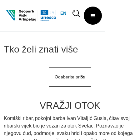
EN
Tko želi znati više
Odaberite priču
VRAŽJI OTOK
Komiški ribar, pokojni barba Ivan Vitaljić Gusla, čitav svoj
ribarski vijek bio je vezan za otok Svetac. Poznavao je
njegovu ćud, podmorje, svaku hrid i opako more od kojega