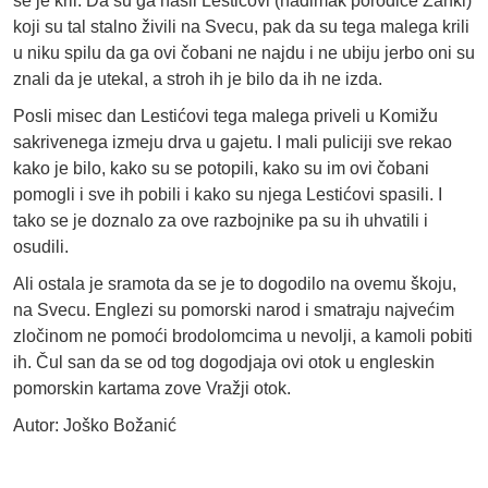
se je kril. Da su ga našli Lestićovi (nadimak porodice Zanki)
koji su tal stalno živili na Svecu, pak da su tega malega krili
u niku spilu da ga ovi čobani ne najdu i ne ubiju jerbo oni su
znali da je utekal, a stroh ih je bilo da ih ne izda.
Posli misec dan Lestićovi tega malega priveli u Komižu
sakrivenega izmeju drva u gajetu. I mali puliciji sve rekao
kako je bilo, kako su se potopili, kako su im ovi čobani
pomogli i sve ih pobili i kako su njega Lestićovi spasili. I
tako se je doznalo za ove razbojnike pa su ih uhvatili i
osudili.
Ali ostala je sramota da se je to dogodilo na ovemu škoju,
na Svecu. Englezi su pomorski narod i smatraju najvećim
zločinom ne pomoći brodolomcima u nevolji, a kamoli pobiti
ih. Čul san da se od tog dogodjaja ovi otok u engleskin
pomorskin kartama zove Vražji otok.
Autor: Joško Božanić