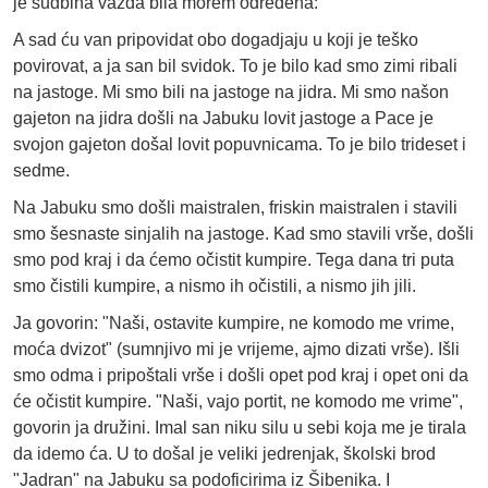
je sudbina vazda bila morem određena:
A sad ću van pripovidat obo dogadjaju u koji je teško
povirovat, a ja san bil svidok. To je bilo kad smo zimi ribali
na jastoge. Mi smo bili na jastoge na jidra. Mi smo našon
gajeton na jidra došli na Jabuku lovit jastoge a Pace je
svojon gajeton došal lovit popuvnicama. To je bilo trideset i
sedme.
Na Jabuku smo došli maistralen, friskin maistralen i stavili
smo šesnaste sinjalih na jastoge. Kad smo stavili vrše, došli
smo pod kraj i da ćemo očistit kumpire. Tega dana tri puta
smo čistili kumpire, a nismo ih očistili, a nismo jih jili.
Ja govorin: "Naši, ostavite kumpire, ne komodo me vrime,
moća dvizot" (sumnjivo mi je vrijeme, ajmo dizati vrše). Išli
smo odma i pripoštali vrše i došli opet pod kraj i opet oni da
će očistit kumpire. "Naši, vajo portit, ne komodo me vrime",
govorin ja družini. Imal san niku silu u sebi koja me je tirala
da idemo ća. U to došal je veliki jedrenjak, školski brod
"Jadran" na Jabuku sa podoficirima iz Šibenika. I