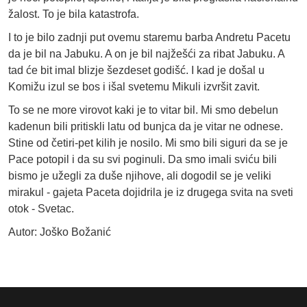
žalost. To je bila katastrofa.
I to je bilo zadnji put ovemu staremu barba Andretu Pacetu
da je bil na Jabuku. A on je bil najžešći za ribat Jabuku. A
tad će bit imal blizje šezdeset godišć. I kad je došal u
Komižu izul se bos i išal svetemu Mikuli izvršit zavit.
To se ne more virovot kaki je to vitar bil. Mi smo debelun
kadenun bili pritiskli latu od bunjca da je vitar ne odnese.
Stine od četiri-pet kilih je nosilo. Mi smo bili siguri da se je
Pace potopil i da su svi poginuli. Da smo imali sviću bili
bismo je užegli za duše njihove, ali dogodil se je veliki
mirakul - gajeta Paceta dojidrila je iz drugega svita na sveti
otok - Svetac.
Autor: Joško Božanić