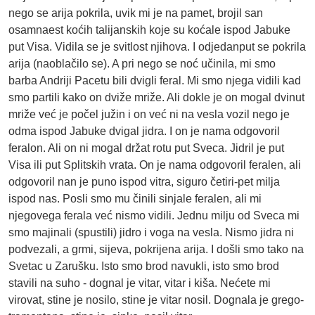
nego se arija pokrila, uvik mi je na pamet, brojil san
osamnaest koćih talijanskih koje su koćale ispod Jabuke
put Visa. Vidila se je svitlost njihova. I odjedanput se pokrila
arija (naoblačilo se). A pri nego se noć učinila, mi smo
barba Andriji Pacetu bili dvigli feral. Mi smo njega vidili kad
smo partili kako on dviže mriže. Ali dokle je on mogal dvinut
mriže već je počel južin i on već ni na vesla vozil nego je
odma ispod Jabuke dvigal jidra. I on je nama odgovoril
feralon. Ali on ni mogal držat rotu put Sveca. Jidril je put
Visa ili put Splitskih vrata. On je nama odgovoril feralen, ali
odgovoril nan je puno ispod vitra, siguro četiri-pet milja
ispod nas. Posli smo mu činili sinjale feralen, ali mi
njegovega ferala već nismo vidili. Jednu milju od Sveca mi
smo majinali (spustili) jidro i voga na vesla. Nismo jidra ni
podvezali, a grmi, sijeva, pokrijena arija. I došli smo tako na
Svetac u Zarušku. Isto smo brod navukli, isto smo brod
stavili na suho - dognal je vitar, vitar i kiša. Nećete mi
virovat, stine je nosilo, stine je vitar nosil. Dognala je grego-