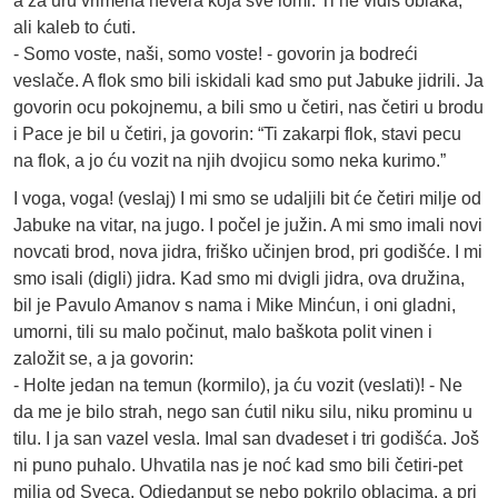
a za uru vrimena nevera koja sve lomi. Ti ne vidiš oblaka,
ali kaleb to ćuti.
- Somo voste, naši, somo voste! - govorin ja bodreći
veslače. A flok smo bili iskidali kad smo put Jabuke jidrili. Ja
govorin ocu pokojnemu, a bili smo u četiri, nas četiri u brodu
i Pace je bil u četiri, ja govorin: “Ti zakarpi flok, stavi pecu
na flok, a jo ću vozit na njih dvojicu somo neka kurimo.”
I voga, voga! (veslaj) I mi smo se udaljili bit će četiri milje od
Jabuke na vitar, na jugo. I počel je južin. A mi smo imali novi
novcati brod, nova jidra, friško učinjen brod, pri godišće. I mi
smo isali (digli) jidra. Kad smo mi dvigli jidra, ova družina,
bil je Pavulo Amanov s nama i Mike Minćun, i oni gladni,
umorni, tili su malo počinut, malo baškota polit vinen i
založit se, a ja govorin:
- Holte jedan na temun (kormilo), ja ću vozit (veslati)! - Ne
da me je bilo strah, nego san ćutil niku silu, niku prominu u
tilu. I ja san vazel vesla. Imal san dvadeset i tri godišća. Još
ni puno puhalo. Uhvatila nas je noć kad smo bili četiri-pet
milja od Sveca. Odjedanput se nebo pokrilo oblacima, a pri