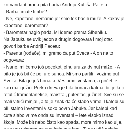
komandant broda pita barba Andriju Kuljiša Paceta:
- Barba, imate li ribe?
- Ne, kapetane, nemamo jer smo tek bacili mriže. A kakav je,
kapetane, barometar?
- Barometar naglo pada. Mi idemo prema Šibeniku.
Na Jabuku se uvik jedon s drugin dogovara i moj otac
govori barba Andriji Pacetu:
- Parente (rođače), mi gremo ća put Sveca - A on na to
odgovara:
- Ivane, mi ćemo još pocekot jelnu uru za dvinut mriže. - A
bilo je još bit će pol ure sunca. Mi smo partili i vozimo put
Sveca. Bila je još bonaca. Veslamo, veslamo, a počel je
kao mali južin. Preko dneva je bila bonaca kalma, bil je koji
refulić tramontanelice, maistral, pulentac, južinet. Sve su se
mali vitrići minjali, a to je znak da će slabo vrime. I kalebi su
bili stalno inventani visoko povrh Jabuke. Jer kalebi kad
ćute slabo vrime onda su inventani – lete visoko iznad
škoja. Može bit nebo čisto kao spada, more mirno kao ulje,