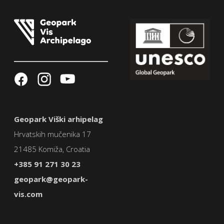
Geopark Viški arhipelag
Hrvatskih mučenika 17
21485 Komiža, Croatia
+385 91 271 30 23
geopark@geopark-
vis.com