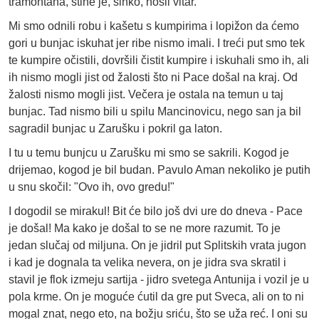
tramontana, stine je, sinko, nosil vitar.
Mi smo odnili robu i kašetu s kumpirima i lopižon da ćemo
gori u bunjac iskuhat jer ribe nismo imali. I treći put smo tek
te kumpire očistili, dovršili čistit kumpire i iskuhali smo ih, ali
ih nismo mogli jist od žalosti što ni Pace došal na kraj. Od
žalosti nismo mogli jist. Večera je ostala na temun u taj
bunjac. Tad nismo bili u spilu Mancinovicu, nego san ja bil
sagradil bunjac u Zarušku i pokril ga laton.
I tu u temu bunjcu u Zarušku mi smo se sakrili. Kogod je
drijemao, kogod je bil budan. Pavulo Aman nekoliko je putih
u snu skočil: "Ovo ih, ovo gredu!"
I dogodil se mirakul! Bit će bilo još dvi ure do dneva - Pace
je došal! Ma kako je došal to se ne more razumit. To je
jedan slučaj od miljuna. On je jidril put Splitskih vrata jugon
i kad je dognala ta velika nevera, on je jidra sva skratil i
stavil je flok izmeju sartija - jidro svetega Antunija i vozil je u
pola krme. On je moguće ćutil da gre put Sveca, ali on to ni
mogal znat, nego eto, na božju sriću, što se uža reć. I oni su