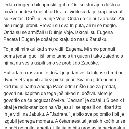
jedan drugega bili oprostili griha. Oni su slučajno došli na
možda pedeset metrih od kraja i vidili su da je kraj i poznali
su Svetac. Došli u Dulnje Voje. Onda da će put Zaruške. Ali
nisu mogli probit. Provali su dva-tri puta, ali ni se moglo.
Onda su se armižali u Dulnje Voje. Iskrcali su Eugena
Paceta i Eugen je došal po kraju do nas u Zarušku.
To je bil mirakul kad smo vidili Eugena. Mi smo porinuli
odma jedan guc i išli smo tamo s tin gucon i tako zajedno s
njima na vesla uspili smo se probit do Zaruške.
Sutradan u rasvanuće došal je jedan veliki talijnski brod od
dvadeset vagunih a bez pinke jidar. Sva mu jidra odnilo. I
kad mu je barba Andrija Pace odnil ništo ribe za prodat,
govori mu kapitan da tega još nikad ni doživil. More je
govorilo da će pogucat čovika. "Jadran" je došal u Šibenik i
pital je radio-stanicon na Vis jesu li se spasili oni ribari što
ih je vidil na Jabuku. A "Jadranu" je bilo sve polomilo i bil je
izgubil jednega mornara. A četarnaest talijanskih koćih te se
je noći potopilo, aperilo, i Italija je bila proglasila nacionalnu