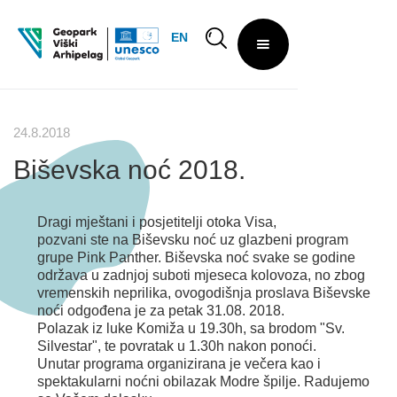
EN
24.8.2018
Biševska noć 2018.
Dragi mještani i posjetitelji otoka Visa,
pozvani ste na Biševsku noć uz glazbeni program
grupe Pink Panther. Biševska noć svake se godine
održava u zadnjoj suboti mjeseca kolovoza, no zbog
vremenskih neprilika, ovogodišnja proslava Biševske
noći odgođena je za petak 31.08. 2018.
Polazak iz luke Komiža u 19.30h, sa brodom "Sv.
Silvestar", te povratak u 1.30h nakon ponoći.
Unutar programa organizirana je večera kao i
spektakularni noćni obilazak Modre špilje. Radujemo