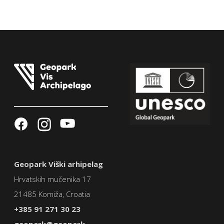
Geopark Viški arhipelag
Hrvatskih mučenika 17
21485 Komiža, Croatia
+385 91 271 30 23
geopark@geopark-