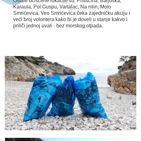
Ostale očišćene lokacije su: Pritišćina, Barjoška,
Karaula, Pol Guspu, Vartalac, Na mlin, Molo
Smrićevica. Veo Smrićevica čeka zajedničku akciju i
veći broj volontera kako bi je doveli u stanje kakvo i
priliči jednoj uvali - bez morskog otpada.