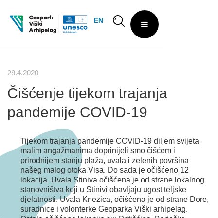
EN
28.4.2020
Čišćenje tijekom trajanja
pandemije COVID-19
Tijekom trajanja pandemije COVID-19 diljem svijeta,
malim angažmanima doprinijeli smo čišćem i
prirodnijem stanju plaža, uvala i zelenih površina
našeg malog otoka Visa. Do sada je očišćeno 12
lokacija. Uvala Stiniva očišćena je od strane lokalnog
stanovništva koji u Stinivi obavljaju ugostiteljske
djelatnosti. Uvala Knezica, očišćena je od strane Dore,
suradnice i volonterke Geoparka Viški arhipelag.