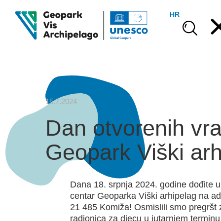
HR
15.7.2024
Dan otvorenih vra
Geopark Viški arh
Dana 18. srpnja 2024. godine dođite u 
centar Geoparka Viški arhipelag na ad
21 485 Komiža! Osmislili smo pregršt z
radionica za djecu u jutarnjem terminu