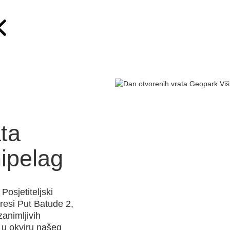
ta
ipelag
Posjetiteljski
resi Put Batude 2,
animljivih
 u okviru našeg