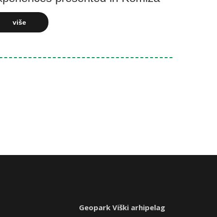
više
Geopark Viški arhipelag