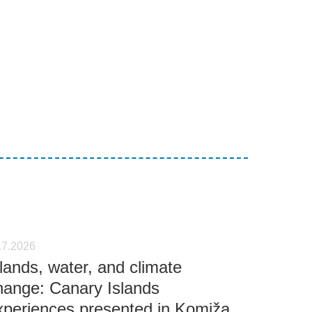
.7.2026
slands, water, and climate
hange: Canary Islands
xperiences presented in Komiža