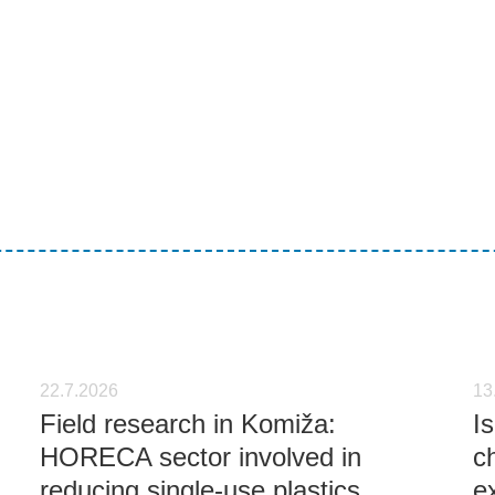
22.7.2026
13
Field research in Komiža:
I
HORECA sector involved in
c
reducing single-use plastics
e