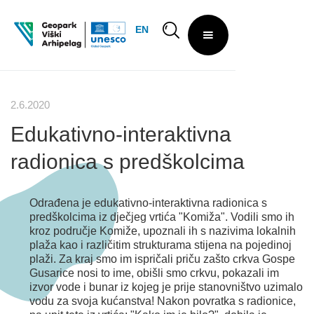
EN
2.6.2020
Edukativno-interaktivna
radionica s predškolcima
Odrađena je edukativno-interaktivna radionica s
predškolcima iz dječjeg vrtića "Komiža". Vodili smo ih
kroz područje Komiže, upoznali ih s nazivima lokalnih
plaža kao i različitim strukturama stijena na pojedinoj
plaži. Za kraj smo im ispričali priču zašto crkva Gospe
Gusarice nosi to ime, obišli smo crkvu, pokazali im
izvor vode i bunar iz kojeg je prije stanovništvo uzimalo
vodu za svoja kućanstva! Nakon povratka s radionice,