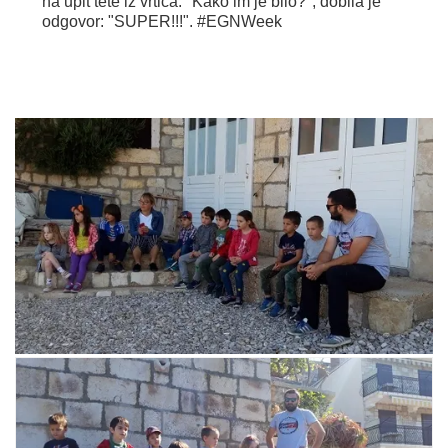
na upit tete iz vrtića: "Kako im je bilo?", dobila je
odgovor: "SUPER!!!". #EGNWeek