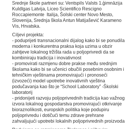
Srednje škole partneri su: Ventspils Valsts 1.ģimnāzija
Kuldīgas Latvija, Liceo Scientifico Rescigno
Roccapiemonte Italija, Šolski center Novo Mesto,
Slovenija, Srednja škola Antun Matijašević Karameno
Vis, Hrvatska.
Ciljevi projekta:
- poduprijeti transnacionalni dijalog kako bi se ponudila
moderna i konkurentna praksa koja uzima u obzir
zahtjeve lokalnog tržišta rada u poljoprivredi da se
kombiniraju tradicija i inovativnost
- promovirati razmjenu dobre prakse među srednjim
školama kako bi se učenici obučili posebnim osobnim i
tehničkim vještinama promovirajući i pronoseći
(izvozeći) model upotrebe inovativnih vještina
podučavanja kao što je “School Laboratory” -Školski
laboratorij
- pridonijeti razvoju poljoprivrednih tradicija kao važnog
izvora lokalnog gospodarstva promovirajući otkrivanje
bioraznolikosti, europskih politika koje podupiru
poljoprivredu i dotičući temu zdrave prehrane
zahvaljujući upotrebi lokalnih poljoprivrednih proizvoda