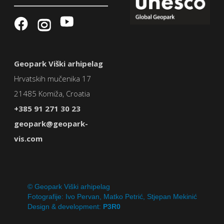
Geopark Viški arhipelag
Hrvatskih mučenika 17
21485 Komiža, Croatia
+385 91 271 30 23
geopark@geopark-
vis.com
© Geopark Viški arhipelag
Fotografije: Ivo Pervan, Matko Petrić, Stjepan Mekinić
Design & development:
P3R0