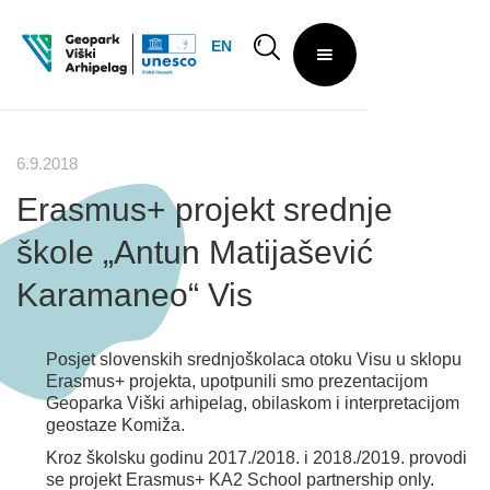
EN
6.9.2018
Erasmus+ projekt srednje
škole „Antun Matijašević
Karamaneo“ Vis
Posjet slovenskih srednjoškolaca otoku Visu u sklopu
Erasmus+ projekta, upotpunili smo prezentacijom
Geoparka Viški arhipelag, obilaskom i interpretacijom
geostaze Komiža.
Kroz školsku godinu 2017./2018. i 2018./2019. provodi
se projekt Erasmus+ KA2 School partnership only.