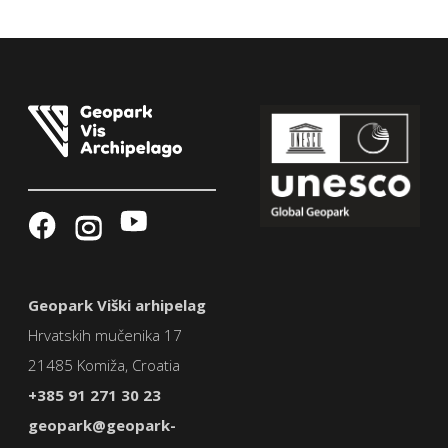
Geopark Viški arhipelag
Hrvatskih mučenika 17
21485 Komiža, Croatia
+385 91 271 30 23
geopark@geopark-