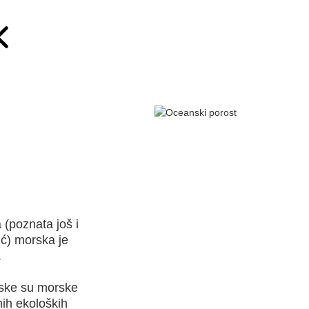
 (poznata još i
ić) morska je
.
inske su morske
nih ekoloških