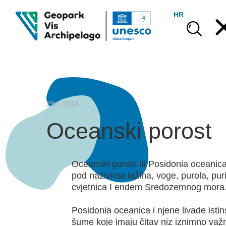
HR
29.1.2018
Oceanski porost
Oceanski porost ili Posidonia oceanica
pod nazivima lažina, voge, purola, pur
cvjetnica I endem Sredozemnog mora
Posidonia oceanica i njene livade ist
šume koje imaju čitav niz iznimno važ