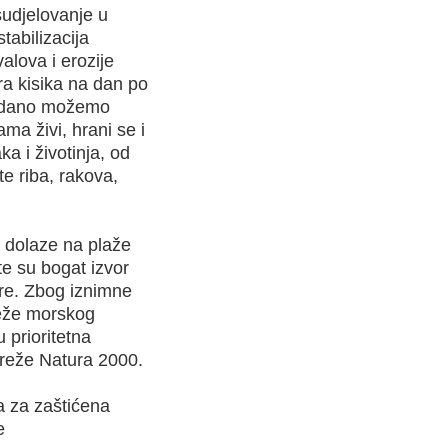
sudjelovanje u
tabilizacija
alova i erozije
ara kisika na dan po
avdano možemo
ma živi, hrani se i
a i životinja, od
e riba, rakova,
ko dolaze na plaže
te su bogat izvor
re. Zbog iznimne
teže morskog
 prioritetna
mreže Natura 2000.
a za zaštićena
e