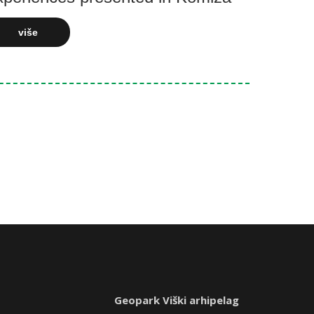
više
Geopark Viški arhipelag