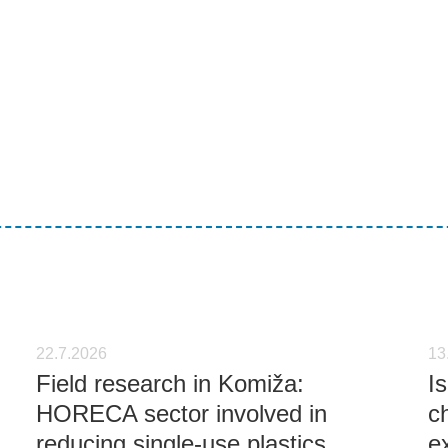
22.7.2026
13
Field research in Komiža:
I
HORECA sector involved in
c
reducing single-use plastics
e