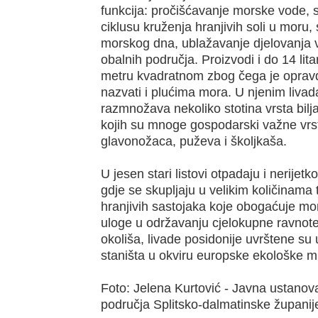
funkcija: pročišćavanje morske vode, 
ciklusu kruženja hranjivih soli u moru, s
morskog dna, ublažavanje djelovanja v
obalnih područja. Proizvodi i do 14 lit
metru kvadratnom zbog čega je opr
nazvati i plućima mora. U njenim livada
razmnožava nekoliko stotina vrsta biljak
kojih su mnoge gospodarski važne vrst
glavonožaca, puževa i školjkaša.
U jesen stari listovi otpadaju i nerijet
gdje se skupljaju u velikim količinama 
hranjivih sastojaka koje obogaćuje mo
uloge u održavanju cjelokupne ravno
okoliša, livade posidonije uvrštene su u
staništa u okviru europske ekološke 
Foto: Jelena Kurtović - Javna ustanov
područja Splitsko-dalmatinske županij