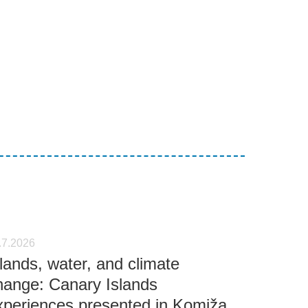
.7.2026
slands, water, and climate
hange: Canary Islands
xperiences presented in Komiža