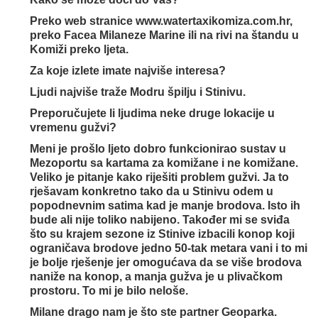
Preko web stranice www.watertaxikomiza.com.hr,
preko Facea Milaneze Marine ili na rivi na štandu u
Komiži preko ljeta.
Za koje izlete imate najviše interesa?
Ljudi najviše traže Modru špilju i Stinivu.
Preporučujete li ljudima neke druge lokacije u
vremenu gužvi?
Meni je prošlo ljeto dobro funkcionirao sustav u
Mezoportu sa kartama za komižane i ne komižane.
Veliko je pitanje kako riješiti problem gužvi. Ja to
rješavam konkretno tako da u Stinivu odem u
popodnevnim satima kad je manje brodova. Isto ih
bude ali nije toliko nabijeno. Također mi se sviđa
što su krajem sezone iz Stinive izbacili konop koji
ograničava brodove jedno 50-tak metara vani i to mi
je bolje rješenje jer omogućava da se više brodova
naniže na konop, a manja gužva je u plivačkom
prostoru. To mi je bilo neloše.
Milane drago nam je što ste partner Geoparka.