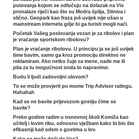
putovanja kojom se odlučuju na dolazak na Vis
pronalaze riječi kao što su Modra špilja, Stiniva i
slično. Geopark kao fraza još uvijek nije ušao u
mainstream interneta gdje bi ga turisti mogli naći.
Početak Vašeg poslovanja vezan je za ribolov i plan
je vraćanje sportskom ribolovu?
Plan je vraćanje ribolovu. U principu ja se još uvijek
time bavim, samo ga kroz promociju direktno ne
reklamiram. Ako netko čuje za mene, nađe me ili
pita za tu mogućnost onda to napravimo.
Budu li ljudi zadovoljni ulovom?
To se može provjerit po mome Trip Advisor ratingu.
Hahahah
Kad se ne bavite prijevozom gostiju čime se
bavite?
Preko godine radim u osnovnoj školi Komiža kao
učitelj i lovim ribu, odnosno vježbam kako bi bio što
efikasniji kad odem s gostima u lov.
Kako se može doći do Vas?