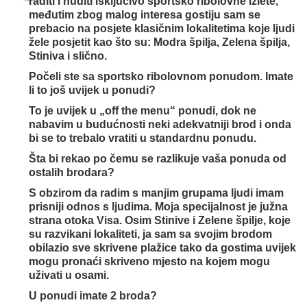
raditi i nuditi isključivo sportsko ribolovne izlete,
međutim zbog malog interesa gostiju sam se
prebacio na posjete klasičnim lokalitetima koje ljudi
žele posjetit kao što su: Modra špilja, Zelena špilja,
Stiniva i slično.
Počeli ste sa sportsko ribolovnom ponudom. Imate
li to još uvijek u ponudi?
To je uvijek u „off the menu“ ponudi, dok ne
nabavim u budućnosti neki adekvatniji brod i onda
bi se to trebalo vratiti u standardnu ponudu.
Šta bi rekao po čemu se razlikuje vaša ponuda od
ostalih brodara?
S obzirom da radim s manjim grupama ljudi imam
prisniji odnos s ljudima. Moja specijalnost je južna
strana otoka Visa. Osim Stinive i Zelene špilje, koje
su razvikani lokaliteti, ja sam sa svojim brodom
obilazio sve skrivene plažice tako da gostima uvijek
mogu pronaći skriveno mjesto na kojem mogu
uživati u osami.
U ponudi imate 2 broda?