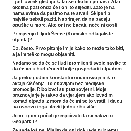
Ljudi uvijek gledaju kako se okolina ponaša. Ako
okolina pazi onda će i oni to slijediti. Zato je na
nama svima da pazimo na te stvari. Skiperi bi
najviše trebali paziti. Naprimjer, da ne bacaju
opuške u more. Ako oni ne bacaju neće ni gosti.
Primjećuju li ljudi Šćeće (Komiško odlagalište
otpada)?
Da, često. Prvo pitanje im je kako to može tako biti,
a ja im teško mogu objasniti.
Nadamo se da će se ljudi promijeniti svoje navike te
da ćemo u budućnosti bolje gospodariti otpadom.
Ja preko godine konstantno imam svoje mikro
akcije čišćenja. To obavljam bez medijske
promocije. Ribolovci su praznovjerni. Moje
praznovjerje je takvo da vjerujem ako izvadim
komad otpada iz mora da će mi se to vratiti i da ću
na osnovu toga uloviti jednu ribu više.
Jesu li gosti počeli primjećivati da se nalaze u
Geoparku?
Za sada još ne. Mislim da oni dok rade pripremu