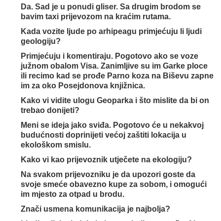
Da. Sad je u ponudi gliser. Sa drugim brodom se
bavim taxi prijevozom na kraćim rutama.
Kada vozite ljude po arhipeagu primjećuju li ljudi
geologiju?
Primjećuju i komentiraju. Pogotovo ako se voze
južnom obalom Visa. Zanimljive su im Garke ploce
ili recimo kad se prođe Parno koza na Biševu zapne
im za oko Posejdonova knjižnica.
Kako vi vidite ulogu Geoparka i što mislite da bi on
trebao donijeti?
Meni se ideja jako sviđa. Pogotovo će u nekakvoj
budućnosti doprinijeti većoj zaštiti lokacija u
ekološkom smislu.
Kako vi kao prijevoznik utječete na ekologiju?
Na svakom prijevozniku je da upozori goste da
svoje smeće obavezno kupe za sobom, i omogući
im mjesto za otpad u brodu.
Znači usmena komunikacija je najbolja?