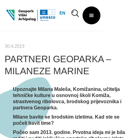
EN
30.4.2019
PARTNERI GEOPARKA –
MILANEZE MARINE
Upoznajte Milana Maleša, Komižanina, učitelja
tehničke kulture u osnovnoj školi Komiža,
strastvenog ribolovca, brodskog prijevoznika i
partnera Geoparka.
Milane bavite se brodskim izletima. Kad ste se
počeli bavit time?
Počeo sam 2013. godine. Prvotna ideja mi je bila