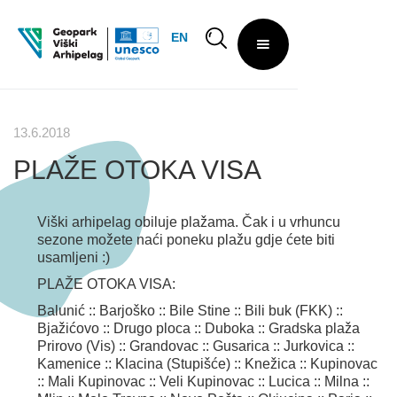
EN
13.6.2018
PLAŽE OTOKA VISA
Viški arhipelag obiluje plažama. Čak i u vrhuncu
sezone možete naći poneku plažu gdje ćete biti
usamljeni :)
PLAŽE OTOKA VISA:
Balunić :: Barjoško :: Bile Stine :: Bili buk (FKK) ::
Bjažićovo :: Drugo ploca :: Duboka :: Gradska plaža
Prirovo (Vis) :: Grandovac :: Gusarica :: Jurkovica ::
Kamenice :: Klacina (Stupišće) :: Knežica :: Kupinovac
:: Mali Kupinovac :: Veli Kupinovac :: Lucica :: Milna ::