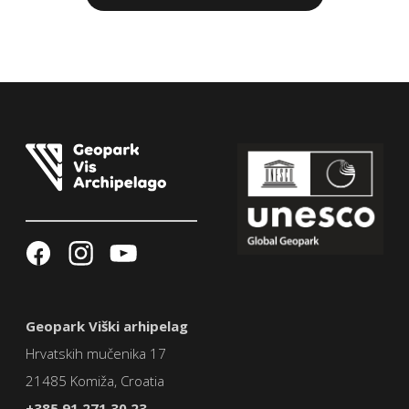
Geopark Viški arhipelag
Hrvatskih mučenika 17
21485 Komiža, Croatia
+385 91 271 30 23