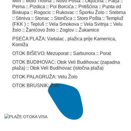
Mlin :: Molo Trovna :: Novo Pošta :: Okjucina :: Parja ::
Perna :: Pizdica :: Pol Borcića :: Pritišćina :: Punta od
Biskupa :: Rogocic :: Rukovac :: Šporku Žolo :: Srebrna
:: Stiniva :: Stonac :: Stončica :: Storo Pošta :: Templuž
(FKK ) :: Tepluš :: Vela Smokova :: Vela Svitnja :: Velu
žolo :: Žanićovo žolo :: Zoglov :: Žukamice
PSEĆA PLAŽA: Vartalac , plažica prije Kamenica,
Komiža
OTOK BIŠEVO: Mezuporat :: Sarbunora :: Porat
OTOK BUDIHOVAC: Otok Veli Budihovac (zapadna
plaža) :: Otok Veli Budihovac (istočna plaža)
OTOK PALAGRUŽA: Velu Žolo
OTOK BRUSNIK: Žolo