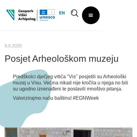
EN
8.6.2020
Posjet Arheološkom muzeju
Predškolci dječjeg vrtića "Vis" posjetili su Arheološki
muzej u Visu. Većina nikad nije kročila u njega no bili
su ugodno iznenađeni te postavili mnoštvo pitanja.
Valorizirajmo našu baštinu! #EGNWeek