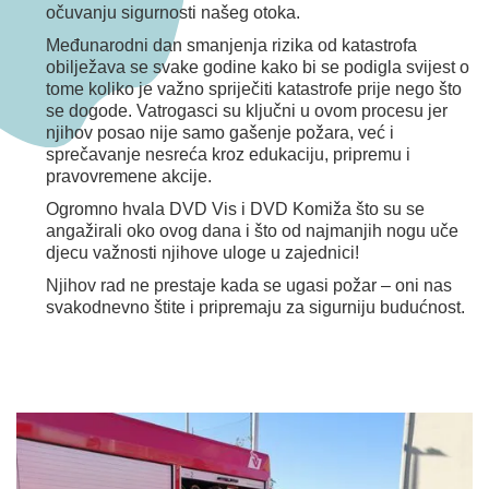
očuvanju sigurnosti našeg otoka.
Međunarodni dan smanjenja rizika od katastrofa
obilježava se svake godine kako bi se podigla svijest o
tome koliko je važno spriječiti katastrofe prije nego što
se dogode. Vatrogasci su ključni u ovom procesu jer
njihov posao nije samo gašenje požara, već i
sprečavanje nesreća kroz edukaciju, pripremu i
pravovremene akcije.
Ogromno hvala DVD Vis i DVD Komiža
što su se
angažirali oko ovog dana i što od najmanjih nogu uče
djecu važnosti njihove uloge u zajednici!
Njihov rad ne prestaje kada se ugasi požar – oni nas
svakodnevno štite i pripremaju za sigurniju budućnost.