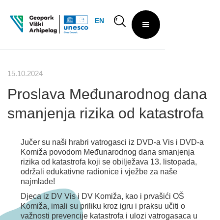
EN
15.10.2024
Proslava Međunarodnog dana
smanjenja rizika od katastrofa
Jučer su naši hrabri vatrogasci iz DVD-a Vis i DVD-a
Komiža povodom Međunarodnog dana smanjenja
rizika od katastrofa koji se obilježava 13. listopada,
održali edukativne radionice i vježbe za naše
najmlađe!
Djeca iz DV Vis i DV Komiža, kao i prvašići OŠ
Komiža, imali su priliku kroz igru i praksu učiti o
važnosti prevencije katastrofa i ulozi vatrogasaca u