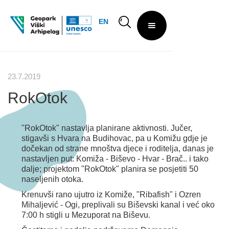
EN
23.7.2019
RokOtok
"RokOtok" nastavlja planirane aktivnosti. Jučer,
stigavši s Hvara na Budihovac, pa u Komižu gdje je
dočekan od strane mnoštva djece i roditelja, danas je
nastavljen put: Komiža - Biševo - Hvar - Brač.. i tako
dalje; projektom "RokOtok" planira se posjetiti 50
naseljenih otoka.
Krenuvši rano ujutro iz Komiže, "Ribafish" i Ozren
Mihaljević - Ogi, preplivali su Biševski kanal i već oko
7:00 h stigli u Mezuporat na Biševu.