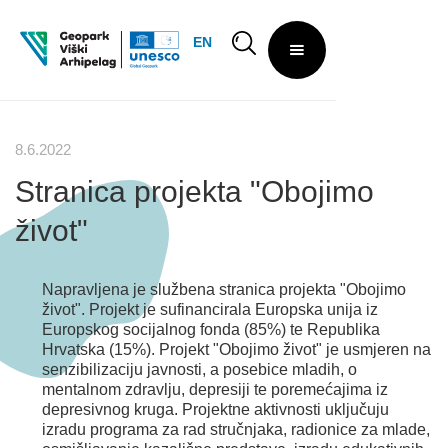
EN
8.6.2022
Stranica projekta "Obojimo
život"
Napravljena je službena stranica projekta "Obojimo
život". Projekt je sufinancirala Europska unija iz
Europskog socijalnog fonda (85%) te Republika
Hrvatska (15%). Projekt "Obojimo život" je usmjeren na
senzibilizaciju javnosti, a posebice mladih, o
mentalnom zdravlju, depresiji te poremećajima iz
depresivnog kruga. Projektne aktivnosti uključuju
izradu programa za rad stručnjaka, radionice za mlade,