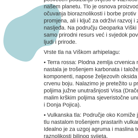
našem planetu. Tlo je osnova proizvod
očuvanja bioraznolikosti i borbe protiv
promjena, ali i ključ za održivi razvoj i
nasljeđa. Na području Geoparka Viški a
samo prirodni resurs već i svjedok pov
ljudi i prirode.
Vrste tla na Viškom arhipelagu:
• Terra rossa: Plodna zemlja crvenica 
nastala je trošenjem karbonata i talož
komponenti, napose željezovih oksida k
crvenu boju. Nalazimo je pretežito u p
poljima južne unutrašnjosti Visa (Drače
malim krškim poljima sjeveristočne unu
i Donja Pojica).
• Vulkanska tla: Područje oko Komiže 
tlu nastalom trošenjem prastarih vulkan
Idealno je za uzgoj agruma i maslina t
raznolikosti biljnog svijeta.