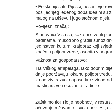
• Eolski pijesak: Pijesci, nošeni vjetro
poslijednjeg ledenog doba idealni su 
malog na Biševu i jugoistočnom dijelu 
Povijesni značaj:
Stanovnici Visa su, kako bi stvorili pl
padinama, mukotrpno gradili suhozidn
jedinstven kulturni krajobraz koji svje
značaju poljoprivrede, osobito vinogra
Važnost za gospodarstvo:
Tla Viškog arhipelaga, iako dobrim dij
dalje podržavaju lokalnu poljoprivredu
za održivi razvoj napose kroz vinograd
maslinarstvo i očuvanje tradicije.
Zaštitimo tlo! Tlo je neobnovljiv resur
očuvanjem čuvamo i svoju povijest, ek