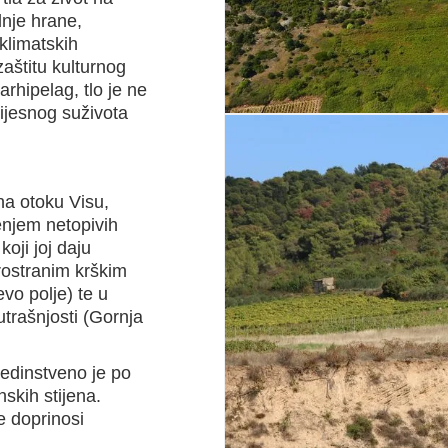
nje hrane,
 klimatskih
 zaštitu kulturnog
rhipelag, tlo je ne
ijesnog suživota
na otoku Visu,
enjem netopivih
oji joj daju
rostranim krškim
vo polje) te u
trašnjosti (Gornja
jedinstveno je po
skih stijena.
e doprinosi