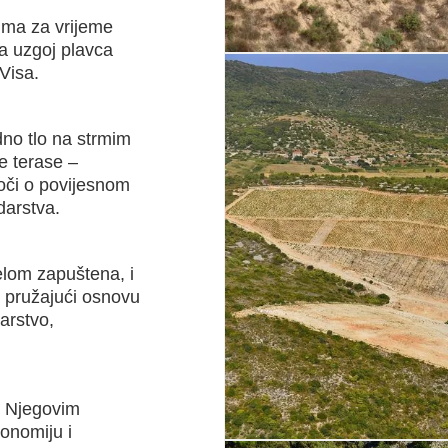
vima za vrijeme
za uzgoj plavca
Visa.
odno tlo na strmim
e terase –
doči o povijesnom
darstva.
elom zapuštena, i
, pružajući osnovu
arstvo,
s. Njegovim
onomiju i