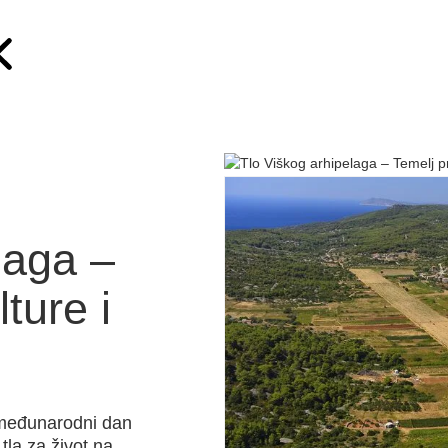
laga –
ture i
 međunarodni dan
tla za život na