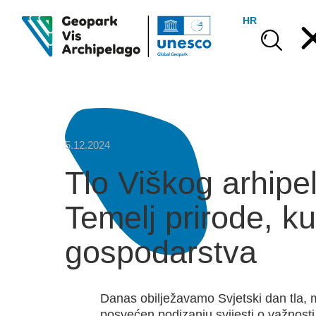
HR
5.12.2024
Tlo Viškog arhipe
Temelj prirode, kul
gospodarstva
Danas obilježavamo Svjetski dan tla,
posvećen podizanju svijesti o važnosti 