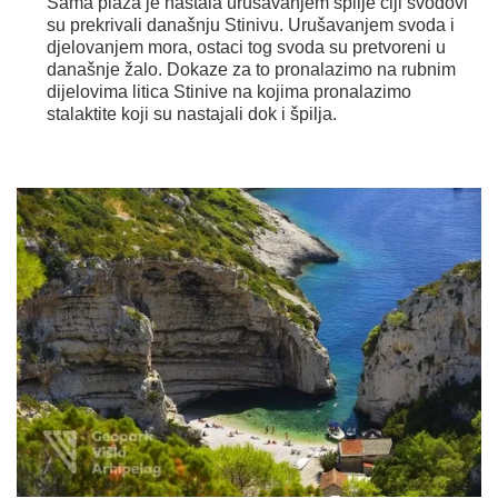
Sama plaža je nastala urušavanjem špilje čiji svodovi
su prekrivali današnju Stinivu. Urušavanjem svoda i
djelovanjem mora, ostaci tog svoda su pretvoreni u
današnje žalo. Dokaze za to pronalazimo na rubnim
dijelovima litica Stinive na kojima pronalazimo
stalaktite koji su nastajali dok i špilja.