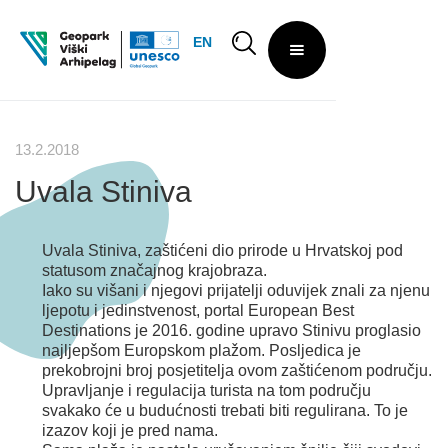
EN
13.2.2018
Uvala Stiniva
Uvala Stiniva, zaštićeni dio prirode u Hrvatskoj pod
statusom značajnog krajobraza.
Iako su višani i njegovi prijatelji oduvijek znali za njenu
ljepotu i jedinstvenost, portal European Best
Destinations je 2016. godine upravo Stinivu proglasio
najljepšom Europskom plažom. Posljedica je
prekobrojni broj posjetitelja ovom zaštićenom području.
Upravljanje i regulacija turista na tom području
svakako će u budućnosti trebati biti regulirana. To je
izazov koji je pred nama.