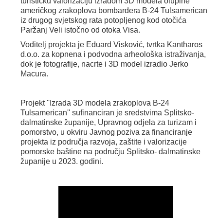
turističku valorizaciju izradom 3D modela olupine
američkog zrakoplova bombardera B-24 Tulsamerican
iz drugog svjetskog rata potopljenog kod otočića
Paržanj Veli istočno od otoka Visa.
Voditelj projekta je Eduard Visković, tvrtka Kantharos
d.o.o. za kopnena i podvodna arheološka istraživanja,
dok je fotografije, nacrte i 3D model izradio Jerko
Macura.
Projekt ''Izrada 3D modela zrakoplova B-24
Tulsamerican'' sufinanciran je sredstvima Splitsko-
dalmatinske županije, Upravnog odjela za turizam i
pomorstvo, u okviru Javnog poziva za financiranje
projekta iz područja razvoja, zaštite i valorizacije
pomorske baštine na području Splitsko- dalmatinske
županije u 2023. godini.