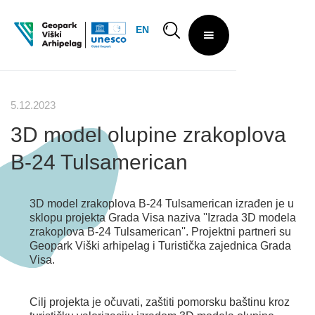
EN
5.12.2023
3D model olupine zrakoplova
B-24 Tulsamerican
3D model zrakoplova B-24 Tulsamerican izrađen je u
sklopu projekta Grada Visa naziva ''Izrada 3D modela
zrakoplova B-24 Tulsamerican''. Projektni partneri su
Geopark Viški arhipelag i Turistička zajednica Grada
Visa.
Cilj projekta je očuvati, zaštiti pomorsku baštinu kroz