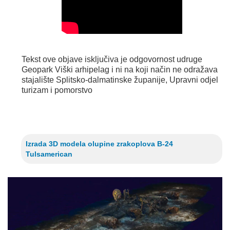
Tekst ove objave isključiva je odgovornost udruge
Geopark Viški arhipelag i ni na koji način ne odražava
stajalište Splitsko-dalmatinske županije, Upravni odjel
turizam i pomorstvo
Izrada 3D modela olupine zrakoplova B-24
Tulsamerican